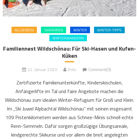
ALLGEMEIN
SKIFAHREN
WINTER
WINTER-TIPPS
WINTERWANDERN
Familiennest Wildschönau: Für Ski-Hasen und Kufen-
Küken
22. Januar 2020
thilo
Comment(0)
Zertifizierte Familienunterkünfte, Kinderskischulen,
Anfängerlifte im Tal und faire Angebote machen die
Wildschönau zum idealen Winter-Refugium für Groß und Klein.
Im „Ski Juwel Alpbachtal Wildschönau“ mit seinen insgesamt
109 Pistenkilometern werden aus Schnee-Minis schnell echte
Renn-Semmeln. Dafür sorgen großzügige Übungsareale,
kindgerechte Skikurse und vor allem die breit angelegten