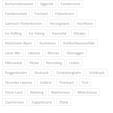
Buchensteinwand
Eggental
Familiennest
Familienurlaub
Farchant
Fieberbrunn
Garmisch-Partenkirchen
Herzogstand
Hochfilzen
Ice-Rafting
Ice-Tubing
Kaunertal
Kitzalps
Kitzbüheler Alpen
Kochelsee
Kuhfluchtwasserfälle
Laner-Alm
Latemar
Murnau
Obereggen
Pillerseetal
Pitztal
Rennsteig
rodeln
Roggenboden
Rucksack
Schatzbergbahn
Schlafsack
Skicenter Latemar
Südtirol
Thierbach
Tirol
Tölzer Land
Waidring
Walchensee
Wildschönau
Zauchensee
ZugspitzLand
Ötztal