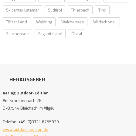
Skicenter Latemar
Südtirol
Thierbach
Tirol
Tölzer Land
Waidring
Walchensee
Wildschönau
Zauchensee
ZugspitzLand
Ötztal
HERAUSGEBER
Verlag Outdoor-Edition
Am Scheibenbach 28
D-87544 Blaichach im Allgäu
Telefon: +49 (0)8321 6755929
www.outdoor-edition.de