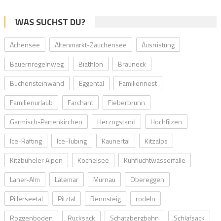
WAS SUCHST DU?
Achensee
Altenmarkt-Zauchensee
Ausrüstung
Bauernregelnweg
Biathlon
Brauneck
Buchensteinwand
Eggental
Familiennest
Familienurlaub
Farchant
Fieberbrunn
Garmisch-Partenkirchen
Herzogstand
Hochfilzen
Ice-Rafting
Ice-Tubing
Kaunertal
Kitzalps
Kitzbüheler Alpen
Kochelsee
Kuhfluchtwasserfälle
Laner-Alm
Latemar
Murnau
Obereggen
Pillerseetal
Pitztal
Rennsteig
rodeln
Roggenboden
Rucksack
Schatzbergbahn
Schlafsack