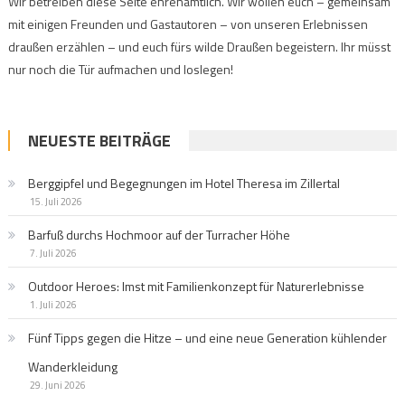
Wir betreiben diese Seite ehrenamtlich. Wir wollen euch – gemeinsam
mit einigen Freunden und Gastautoren – von unseren Erlebnissen
draußen erzählen – und euch fürs wilde Draußen begeistern. Ihr müsst
nur noch die Tür aufmachen und loslegen!
NEUESTE BEITRÄGE
Berggipfel und Begegnungen im Hotel Theresa im Zillertal
15. Juli 2026
Barfuß durchs Hochmoor auf der Turracher Höhe
7. Juli 2026
Outdoor Heroes: Imst mit Familienkonzept für Naturerlebnisse
1. Juli 2026
Fünf Tipps gegen die Hitze – und eine neue Generation kühlender
Wanderkleidung
29. Juni 2026