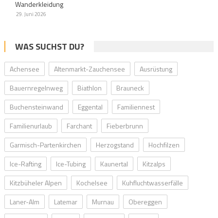
Wanderkleidung
29. Juni 2026
WAS SUCHST DU?
Achensee
Altenmarkt-Zauchensee
Ausrüstung
Bauernregelnweg
Biathlon
Brauneck
Buchensteinwand
Eggental
Familiennest
Familienurlaub
Farchant
Fieberbrunn
Garmisch-Partenkirchen
Herzogstand
Hochfilzen
Ice-Rafting
Ice-Tubing
Kaunertal
Kitzalps
Kitzbüheler Alpen
Kochelsee
Kuhfluchtwasserfälle
Laner-Alm
Latemar
Murnau
Obereggen