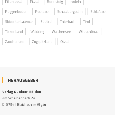
Pillerseetal
Pitztal
Rennsteig
rodeln
Roggenboden
Rucksack
Schatzbergbahn
Schlafsack
Skicenter Latemar
Südtirol
Thierbach
Tirol
Tölzer Land
Waidring
Walchensee
Wildschönau
Zauchensee
ZugspitzLand
Ötztal
HERAUSGEBER
Verlag Outdoor-Edition
Am Scheibenbach 28
D-87544 Blaichach im Allgäu