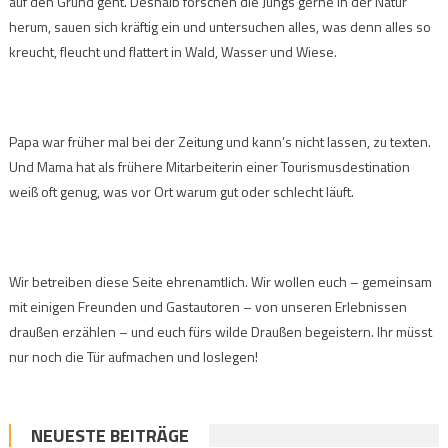
auf den Grund geht. Deshalb forschen die Jungs gerne in der Natur
herum, sauen sich kräftig ein und untersuchen alles, was denn alles so
kreucht, fleucht und flattert in Wald, Wasser und Wiese.
Papa war früher mal bei der Zeitung und kann’s nicht lassen, zu texten.
Und Mama hat als frühere Mitarbeiterin einer Tourismusdestination
weiß oft genug, was vor Ort warum gut oder schlecht läuft.
Wir betreiben diese Seite ehrenamtlich. Wir wollen euch – gemeinsam
mit einigen Freunden und Gastautoren – von unseren Erlebnissen
draußen erzählen – und euch fürs wilde Draußen begeistern. Ihr müsst
nur noch die Tür aufmachen und loslegen!
NEUESTE BEITRÄGE