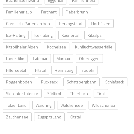
Buchensteinwand
Eggental
Familiennest
Familienurlaub
Farchant
Fieberbrunn
Garmisch-Partenkirchen
Herzogstand
Hochfilzen
Ice-Rafting
Ice-Tubing
Kaunertal
Kitzalps
Kitzbüheler Alpen
Kochelsee
Kuhfluchtwasserfälle
Laner-Alm
Latemar
Murnau
Obereggen
Pillerseetal
Pitztal
Rennsteig
rodeln
Roggenboden
Rucksack
Schatzbergbahn
Schlafsack
Skicenter Latemar
Südtirol
Thierbach
Tirol
Tölzer Land
Waidring
Walchensee
Wildschönau
Zauchensee
ZugspitzLand
Ötztal