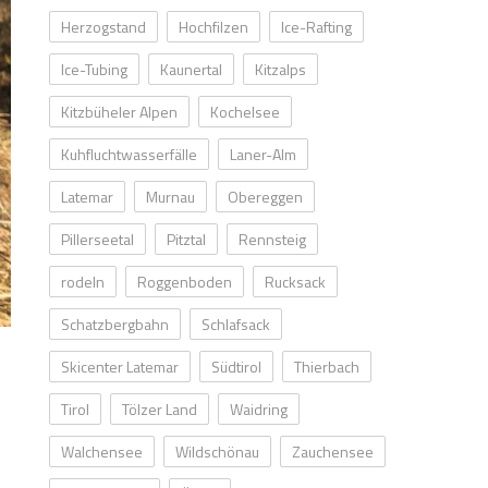
Herzogstand
Hochfilzen
Ice-Rafting
Ice-Tubing
Kaunertal
Kitzalps
Kitzbüheler Alpen
Kochelsee
Kuhfluchtwasserfälle
Laner-Alm
Latemar
Murnau
Obereggen
Pillerseetal
Pitztal
Rennsteig
rodeln
Roggenboden
Rucksack
Schatzbergbahn
Schlafsack
Skicenter Latemar
Südtirol
Thierbach
Tirol
Tölzer Land
Waidring
Walchensee
Wildschönau
Zauchensee