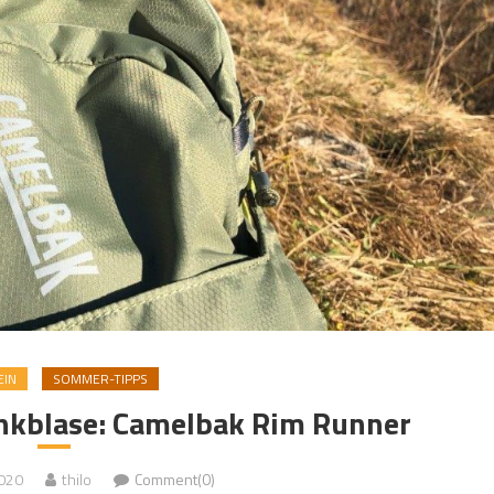
EIN
SOMMER-TIPPS
inkblase: Camelbak Rim Runner
020
thilo
Comment(0)