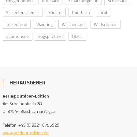
Roggenboden
Rucksack
Schatzbergbahn
Schlafsack
Skicenter Latemar
Südtirol
Thierbach
Tirol
Tölzer Land
Waidring
Walchensee
Wildschönau
Zauchensee
ZugspitzLand
Ötztal
HERAUSGEBER
Verlag Outdoor-Edition
Am Scheibenbach 28
D-87544 Blaichach im Allgäu
Telefon: +49 (0)8321 6755929
www.outdoor-edition.de