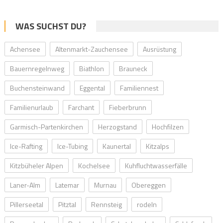
WAS SUCHST DU?
Achensee
Altenmarkt-Zauchensee
Ausrüstung
Bauernregelnweg
Biathlon
Brauneck
Buchensteinwand
Eggental
Familiennest
Familienurlaub
Farchant
Fieberbrunn
Garmisch-Partenkirchen
Herzogstand
Hochfilzen
Ice-Rafting
Ice-Tubing
Kaunertal
Kitzalps
Kitzbüheler Alpen
Kochelsee
Kuhfluchtwasserfälle
Laner-Alm
Latemar
Murnau
Obereggen
Pillerseetal
Pitztal
Rennsteig
rodeln