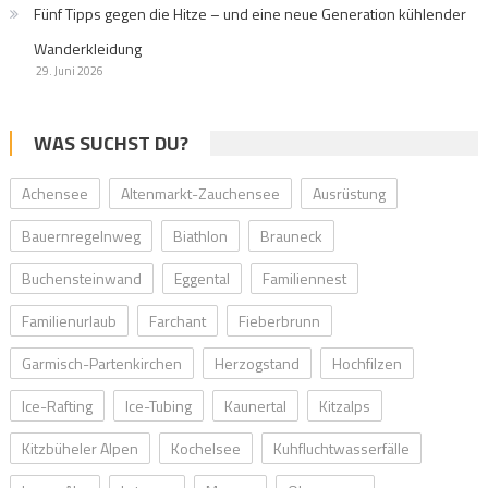
Fünf Tipps gegen die Hitze – und eine neue Generation kühlender
Wanderkleidung
29. Juni 2026
WAS SUCHST DU?
Achensee
Altenmarkt-Zauchensee
Ausrüstung
Bauernregelnweg
Biathlon
Brauneck
Buchensteinwand
Eggental
Familiennest
Familienurlaub
Farchant
Fieberbrunn
Garmisch-Partenkirchen
Herzogstand
Hochfilzen
Ice-Rafting
Ice-Tubing
Kaunertal
Kitzalps
Kitzbüheler Alpen
Kochelsee
Kuhfluchtwasserfälle