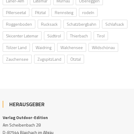
Laner-Alm
Latemar
Murnau
Obereggen
Pillerseetal
Pitztal
Rennsteig
rodeln
Roggenboden
Rucksack
Schatzbergbahn
Schlafsack
Skicenter Latemar
Südtirol
Thierbach
Tirol
Tölzer Land
Waidring
Walchensee
Wildschönau
Zauchensee
ZugspitzLand
Ötztal
HERAUSGEBER
Verlag Outdoor-Edition
Am Scheibenbach 28
D-87544 Blaichach im Allgäu