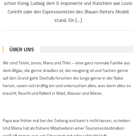
schon König Ludwig dem II. imponierte und Künstlern wie Lovis
Corinth oder den Expressionisten des Blauen Reiters Modell
stand. Ein […]
ÜBER UNS
Wir sind Timmi, Jonas, Manu und Thilo – eine ganz normale Familie aus
dem Allgäu, die gerne draußen ist, die neugierig ist und Sachen gerne
auf den Grund geht. Deshalb forschen die Jungs gerne in der Natur
herum, sauen sich kräftig ein und untersuchen alles, was denn alles so
kreucht, fleucht und flattert in Wald, Wasser und Wiese.
Papa war früher mal bei der Zeitung und kann’s nicht lassen, zu texten.
Und Mama hat als frühere Mitarbeiterin einer Tourismusdestination
weiß oft genug, was vor Ort warum gut oder schlecht läuft.