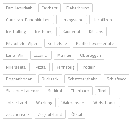
Familienurlaub
Farchant
Fieberbrunn
Garmisch-Partenkirchen
Herzogstand
Hochfilzen
Ice-Rafting
Ice-Tubing
Kaunertal
Kitzalps
Kitzbüheler Alpen
Kochelsee
Kuhfluchtwasserfälle
Laner-Alm
Latemar
Murnau
Obereggen
Pillerseetal
Pitztal
Rennsteig
rodeln
Roggenboden
Rucksack
Schatzbergbahn
Schlafsack
Skicenter Latemar
Südtirol
Thierbach
Tirol
Tölzer Land
Waidring
Walchensee
Wildschönau
Zauchensee
ZugspitzLand
Ötztal