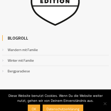
BLOGROLL
Wandern mit Familie
Winter mit Familie
Bergparadiese
Diese Website benutzt Cookies. Wenn Du die Website weiter
nutzt, gehen wir von Deinem Einverständnis aus.
Outdoor mit Familie
|
Editorial by
MysteryThemes
.
OK
Datenschutzerklärung