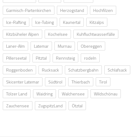
Garmisch-Partenkirchen
Herzogstand
Hochfilzen
Ice-Rafting
Ice-Tubing
Kaunertal
Kitzalps
Kitzbüheler Alpen
Kochelsee
Kuhfluchtwasserfälle
Laner-Alm
Latemar
Murnau
Obereggen
Pillerseetal
Pitztal
Rennsteig
rodeln
Roggenboden
Rucksack
Schatzbergbahn
Schlafsack
Skicenter Latemar
Südtirol
Thierbach
Tirol
Tölzer Land
Waidring
Walchensee
Wildschönau
Zauchensee
ZugspitzLand
Ötztal