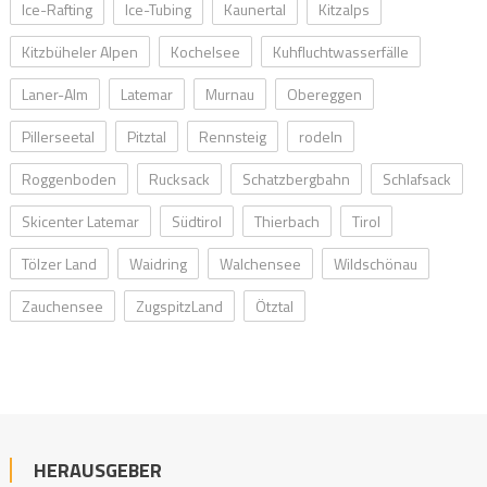
Ice-Rafting
Ice-Tubing
Kaunertal
Kitzalps
Kitzbüheler Alpen
Kochelsee
Kuhfluchtwasserfälle
Laner-Alm
Latemar
Murnau
Obereggen
Pillerseetal
Pitztal
Rennsteig
rodeln
Roggenboden
Rucksack
Schatzbergbahn
Schlafsack
Skicenter Latemar
Südtirol
Thierbach
Tirol
Tölzer Land
Waidring
Walchensee
Wildschönau
Zauchensee
ZugspitzLand
Ötztal
HERAUSGEBER