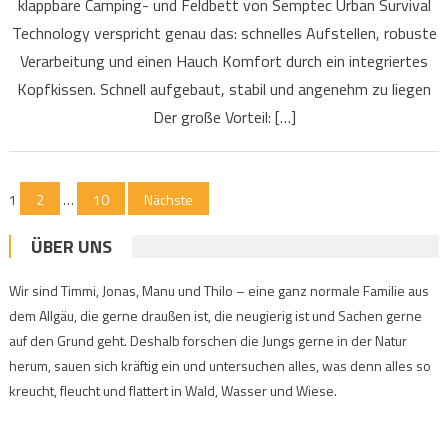
klappbare Camping- und Feldbett von Semptec Urban Survival
Technology verspricht genau das: schnelles Aufstellen, robuste
Verarbeitung und einen Hauch Komfort durch ein integriertes
Kopfkissen. Schnell aufgebaut, stabil und angenehm zu liegen
Der große Vorteil: […]
Seitennummerierung
1
2
…
10
Nächste
der
ÜBER UNS
Beiträge
Wir sind Timmi, Jonas, Manu und Thilo – eine ganz normale Familie aus
dem Allgäu, die gerne draußen ist, die neugierig ist und Sachen gerne
auf den Grund geht. Deshalb forschen die Jungs gerne in der Natur
herum, sauen sich kräftig ein und untersuchen alles, was denn alles so
kreucht, fleucht und flattert in Wald, Wasser und Wiese.