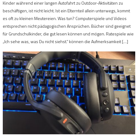
Kinder während einer langen Autofahrt zu Outdoor-Aktivitäten zu
beschäftigen, ist nicht leicht. Ist ein Elternteil allein unterwegs, kommt
es oft zu kleinen Meutereien. Was tun? Computerspiele und Videos
entsprechen nicht pädagogischen Ansprüchen. Bücher sind geeignet
für Grundschulkinder, die gut lesen können und mögen. Ratespiele wie
„Ich sehe was, was Du nicht siehst.“ können die Aufmerksamkeit […]