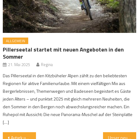
ALLGEMEIN
Pillerseetal startet mit neuen Angeboten in den
Sommer
21. Mai 2025
Regina
Das Pillerseetal in den Kitzbüheler Alpen zählt zu den beliebtesten
Regionen für aktive Familienurlaube. Mit einem vielfältigen Mix aus
Bergerlebnissen, Themenwegen und Badeseen begeistert es Gäste
jeden Alters – und punktet 2025 mit gleich mehreren Neuheiten, die
den Sommer in den Bergen noch abwechslungsreicher machen. Ein
Ruhepol mit Aussicht: Die neue Panorama-Muschel auf der Steinplatte
[…]
Beitragsnavigation
Autark unterwegs: revolt PB-825 sorgt fernab der Steckdose für Energie
Unser neues Fingerschloss für das Outdoor-Häusle