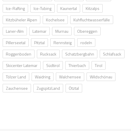
Ice-Rafting
Ice-Tubing
Kaunertal
Kitzalps
Kitzbüheler Alpen
Kochelsee
Kuhfluchtwasserfälle
Laner-Alm
Latemar
Murnau
Obereggen
Pillerseetal
Pitztal
Rennsteig
rodeln
Roggenboden
Rucksack
Schatzbergbahn
Schlafsack
Skicenter Latemar
Südtirol
Thierbach
Tirol
Tölzer Land
Waidring
Walchensee
Wildschönau
Zauchensee
ZugspitzLand
Ötztal