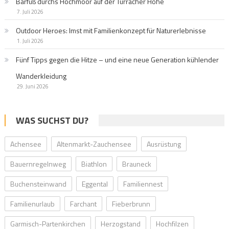
Barfuß durchs Hochmoor auf der Turracher Höhe
7. Juli 2026
Outdoor Heroes: Imst mit Familienkonzept für Naturerlebnisse
1. Juli 2026
Fünf Tipps gegen die Hitze – und eine neue Generation kühlender
Wanderkleidung
29. Juni 2026
WAS SUCHST DU?
Achensee
Altenmarkt-Zauchensee
Ausrüstung
Bauernregelnweg
Biathlon
Brauneck
Buchensteinwand
Eggental
Familiennest
Familienurlaub
Farchant
Fieberbrunn
Garmisch-Partenkirchen
Herzogstand
Hochfilzen