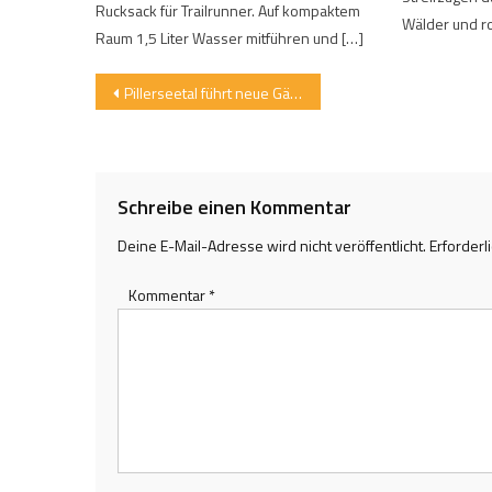
Rucksack für Trailrunner. Auf kompaktem
Wälder und r
Raum 1,5 Liter Wasser mitführen und […]
Beitragsnavigation
Pillerseetal führt neue Gästekarte und „FamilienMomente“ ein
Schreibe einen Kommentar
Deine E-Mail-Adresse wird nicht veröffentlicht.
Erforderl
Kommentar
*