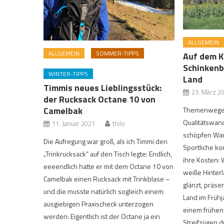
ALLGEMEIN
ALLGEMEIN
SOMMER-TIPPS
Auf dem K
Schinkenb
WINTER-TIPPS
Land
Timmis neues Lieblingsstück:
23. März 2
der Rucksack Octane 10 von
Camelbak
Themenwege
Qualitätswan
11. Januar 2021
thilo
schöpfen Wan
Die Aufregung war groß, als ich Timmi den
Sportliche k
„Trinkrucksack“ auf den Tisch legte: Endlich,
ihre Kosten:
eeeendlich hatte er mit dem Octane 10 von
weiße Hinter
Camelbak einen Rucksack mit Trinkblase –
glänzt, präse
und die musste natürlich sogleich einem
Land im Frühj
ausgiebigen Praxischeck unterzogen
einem frühen
werden: Eigentlich ist der Octane ja ein
Streifzügen d