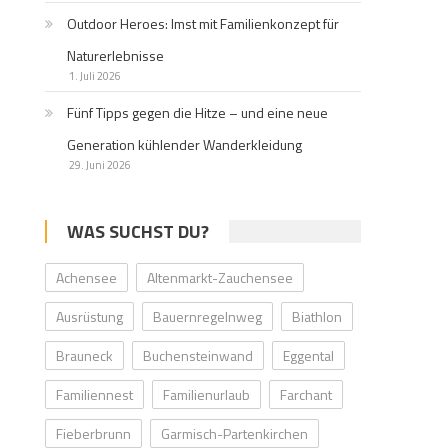
Outdoor Heroes: Imst mit Familienkonzept für
Naturerlebnisse
1. Juli 2026
Fünf Tipps gegen die Hitze – und eine neue
Generation kühlender Wanderkleidung
29. Juni 2026
WAS SUCHST DU?
Achensee
Altenmarkt-Zauchensee
Ausrüstung
Bauernregelnweg
Biathlon
Brauneck
Buchensteinwand
Eggental
Familiennest
Familienurlaub
Farchant
Fieberbrunn
Garmisch-Partenkirchen