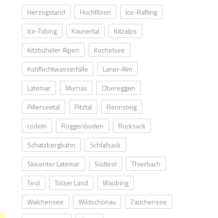
Herzogstand
Hochfilzen
Ice-Rafting
Ice-Tubing
Kaunertal
Kitzalps
Kitzbüheler Alpen
Kochelsee
Kuhfluchtwasserfälle
Laner-Alm
Latemar
Murnau
Obereggen
Pillerseetal
Pitztal
Rennsteig
rodeln
Roggenboden
Rucksack
Schatzbergbahn
Schlafsack
Skicenter Latemar
Südtirol
Thierbach
Tirol
Tölzer Land
Waidring
Walchensee
Wildschönau
Zauchensee