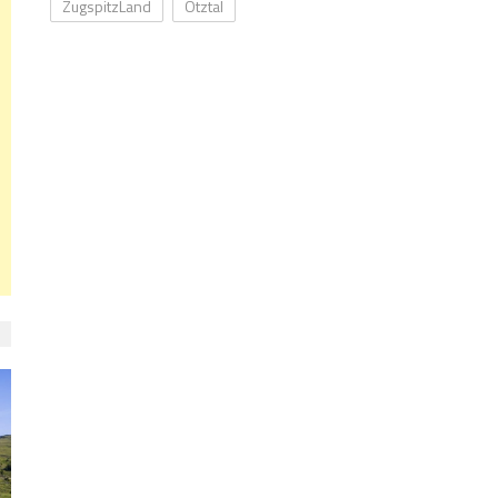
ZugspitzLand
Ötztal