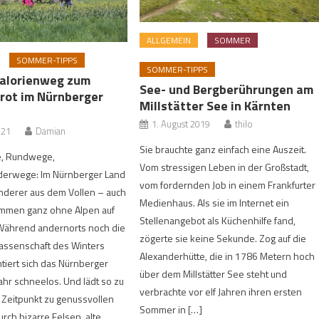
ALLGEMEIN
SOMMER
SOMMER-TIPPS
SOMMER-TIPPS
alorienweg zum
See- und Bergberührungen am
rot im Nürnberger
Millstätter See in Kärnten
1. August 2019
thilo
021
Damian
Sie brauchte ganz einfach eine Auszeit.
, Rundwege,
Vom stressigen Leben in der Großstadt,
derwege: Im Nürnberger Land
vom fordernden Job in einem Frankfurter
derer aus dem Vollen – auch
Medienhaus. Als sie im Internet ein
ommen ganz ohne Alpen auf
Stellenangebot als Küchenhilfe fand,
 Während andernorts noch die
zögerte sie keine Sekunde. Zog auf die
lassenschaft des Winters
Alexanderhütte, die in 1786 Metern hoch
ntiert sich das Nürnberger
über dem Millstätter See steht und
ahr schneelos. Und lädt so zu
verbrachte vor elf Jahren ihren ersten
 Zeitpunkt zu genussvollen
Sommer in […]
urch bizarre Felsen, alte