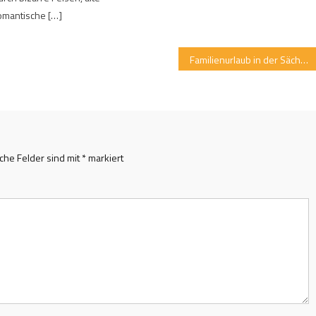
omantische […]
Familienurlaub in der Sächsischen Schweiz: Unterwegs zwischen Felsen, Schluchten und Tafelbergen
iche Felder sind mit
*
markiert