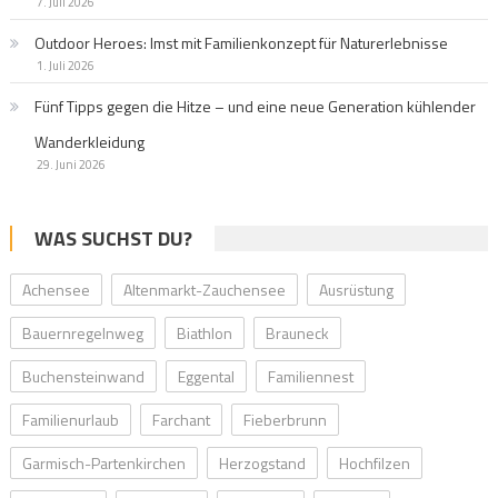
7. Juli 2026
Outdoor Heroes: Imst mit Familienkonzept für Naturerlebnisse
1. Juli 2026
Fünf Tipps gegen die Hitze – und eine neue Generation kühlender
Wanderkleidung
29. Juni 2026
WAS SUCHST DU?
Achensee
Altenmarkt-Zauchensee
Ausrüstung
Bauernregelnweg
Biathlon
Brauneck
Buchensteinwand
Eggental
Familiennest
Familienurlaub
Farchant
Fieberbrunn
Garmisch-Partenkirchen
Herzogstand
Hochfilzen