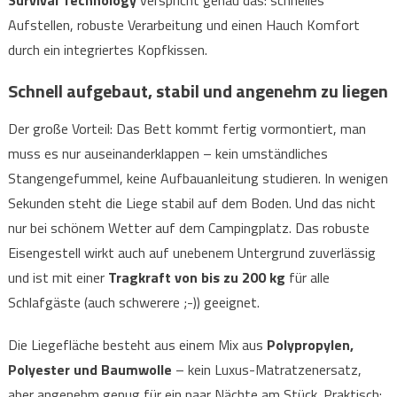
Survival Technology
verspricht genau das: schnelles
Aufstellen, robuste Verarbeitung und einen Hauch Komfort
durch ein integriertes Kopfkissen.
Schnell aufgebaut, stabil und angenehm zu liegen
Der große Vorteil: Das Bett kommt fertig vormontiert, man
muss es nur auseinanderklappen – kein umständliches
Stangengefummel, keine Aufbauanleitung studieren. In wenigen
Sekunden steht die Liege stabil auf dem Boden. Und das nicht
nur bei schönem Wetter auf dem Campingplatz. Das robuste
Eisengestell wirkt auch auf unebenem Untergrund zuverlässig
und ist mit einer
Tragkraft von bis zu 200 kg
für alle
Schlafgäste (auch schwerere ;-)) geeignet.
Die Liegefläche besteht aus einem Mix aus
Polypropylen,
Polyester und Baumwolle
– kein Luxus-Matratzenersatz,
aber angenehm genug für ein paar Nächte am Stück. Praktisch: