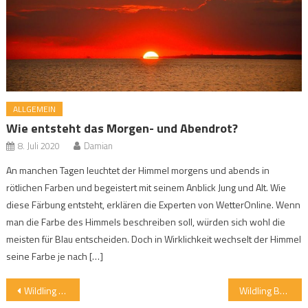
ALLGEMEIN
Wie entsteht das Morgen- und Abendrot?
8. Juli 2020
Damian
An manchen Tagen leuchtet der Himmel morgens und abends in
rötlichen Farben und begeistert mit seinem Anblick Jung und Alt. Wie
diese Färbung entsteht, erklären die Experten von WetterOnline. Wenn
man die Farbe des Himmels beschreiben soll, würden sich wohl die
meisten für Blau entscheiden. Doch in Wirklichkeit wechselt der Himmel
seine Farbe je nach […]
Beitragsnavigation
Wildling Fundois – ein Barfußschuh für (fast) jedes Wetter
Wildling Borbo – Barfußschuh mit Flügeln