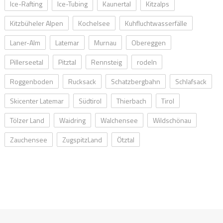
Ice-Rafting
Ice-Tubing
Kaunertal
Kitzalps
Kitzbüheler Alpen
Kochelsee
Kuhfluchtwasserfälle
Laner-Alm
Latemar
Murnau
Obereggen
Pillerseetal
Pitztal
Rennsteig
rodeln
Roggenboden
Rucksack
Schatzbergbahn
Schlafsack
Skicenter Latemar
Südtirol
Thierbach
Tirol
Tölzer Land
Waidring
Walchensee
Wildschönau
Zauchensee
ZugspitzLand
Ötztal