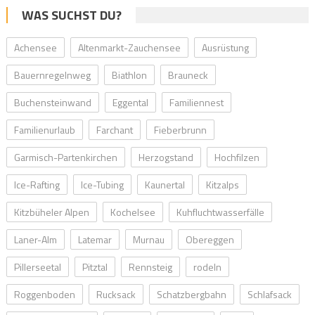
WAS SUCHST DU?
Achensee
Altenmarkt-Zauchensee
Ausrüstung
Bauernregelnweg
Biathlon
Brauneck
Buchensteinwand
Eggental
Familiennest
Familienurlaub
Farchant
Fieberbrunn
Garmisch-Partenkirchen
Herzogstand
Hochfilzen
Ice-Rafting
Ice-Tubing
Kaunertal
Kitzalps
Kitzbüheler Alpen
Kochelsee
Kuhfluchtwasserfälle
Laner-Alm
Latemar
Murnau
Obereggen
Pillerseetal
Pitztal
Rennsteig
rodeln
Roggenboden
Rucksack
Schatzbergbahn
Schlafsack