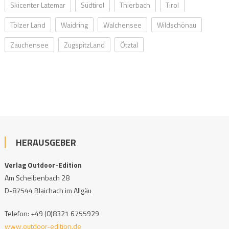
Skicenter Latemar
Südtirol
Thierbach
Tirol
Tölzer Land
Waidring
Walchensee
Wildschönau
Zauchensee
ZugspitzLand
Ötztal
HERAUSGEBER
Verlag Outdoor-Edition
Am Scheibenbach 28
D-87544 Blaichach im Allgäu
Telefon: +49 (0)8321 6755929
www.outdoor-edition.de