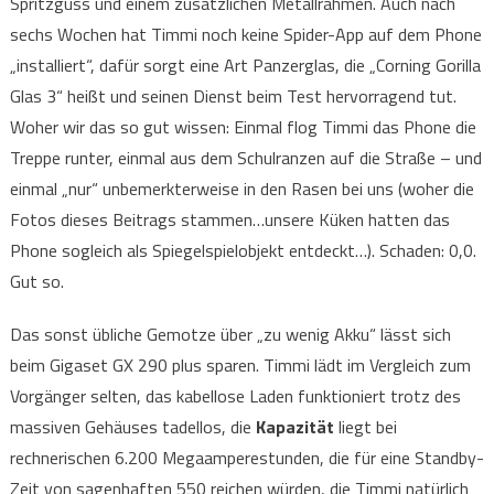
Spritzguss und einem zusätzlichen Metallrahmen. Auch nach
sechs Wochen hat Timmi noch keine Spider-App auf dem Phone
„installiert“, dafür sorgt eine Art Panzerglas, die „Corning Gorilla
Glas 3“ heißt und seinen Dienst beim Test hervorragend tut.
Woher wir das so gut wissen: Einmal flog Timmi das Phone die
Treppe runter, einmal aus dem Schulranzen auf die Straße – und
einmal „nur“ unbemerkterweise in den Rasen bei uns (woher die
Fotos dieses Beitrags stammen…unsere Küken hatten das
Phone sogleich als Spiegelspielobjekt entdeckt…). Schaden: 0,0.
Gut so.
Das sonst übliche Gemotze über „zu wenig Akku“ lässt sich
beim Gigaset GX 290 plus sparen. Timmi lädt im Vergleich zum
Vorgänger selten, das kabellose Laden funktioniert trotz des
massiven Gehäuses tadellos, die
Kapazität
liegt bei
rechnerischen 6.200 Megaamperestunden, die für eine Standby-
Zeit von sagenhaften 550 reichen würden, die Timmi natürlich