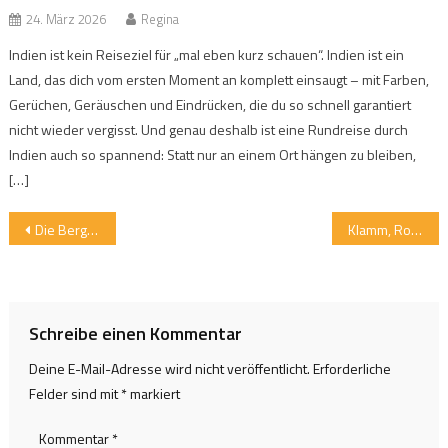
24. März 2026
Regina
Indien ist kein Reiseziel für „mal eben kurz schauen“. Indien ist ein
Land, das dich vom ersten Moment an komplett einsaugt – mit Farben,
Gerüchen, Geräuschen und Eindrücken, die du so schnell garantiert
nicht wieder vergisst. Und genau deshalb ist eine Rundreise durch
Indien auch so spannend: Statt nur an einem Ort hängen zu bleiben,
[…]
Beitragsnavigation
Die Bergwelten Oberaudorf mit Bahn und Bus entdecken
Klamm, Rodeln, Skifliegen – das Allgäu mit der Familie an zwei Tagen
Schreibe einen Kommentar
Deine E-Mail-Adresse wird nicht veröffentlicht.
Erforderliche
Felder sind mit
*
markiert
Kommentar
*