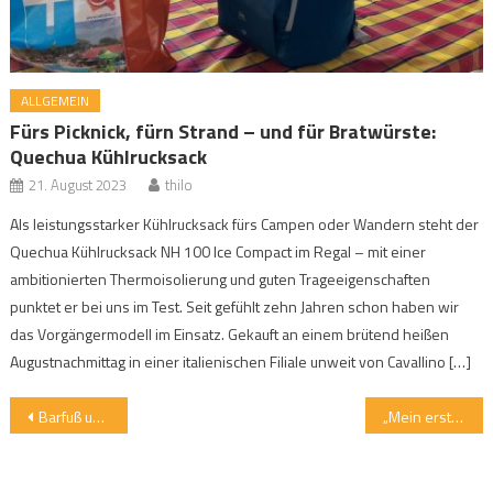
ALLGEMEIN
Fürs Picknick, fürn Strand – und für Bratwürste:
Quechua Kühlrucksack
21. August 2023
thilo
Als leistungsstarker Kühlrucksack fürs Campen oder Wandern steht der
Quechua Kühlrucksack NH 100 Ice Compact im Regal – mit einer
ambitionierten Thermoisolierung und guten Trageeigenschaften
punktet er bei uns im Test. Seit gefühlt zehn Jahren schon haben wir
das Vorgängermodell im Einsatz. Gekauft an einem brütend heißen
Augustnachmittag in einer italienischen Filiale unweit von Cavallino […]
Beitragsnavigation
Barfuß und mit Flügelhorn: Sommer auf der Huberalm
„Mein erster Gipfel in den Nockbergen“