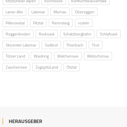
Kitzbüheler Alpen
Kochelsee
Kuhfluchtwasserfälle
Laner-Alm
Latemar
Murnau
Obereggen
Pillerseetal
Pitztal
Rennsteig
rodeln
Roggenboden
Rucksack
Schatzbergbahn
Schlafsack
Skicenter Latemar
Südtirol
Thierbach
Tirol
Tölzer Land
Waidring
Walchensee
Wildschönau
Zauchensee
ZugspitzLand
Ötztal
HERAUSGEBER