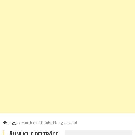
Tagged
Familenpark
,
Gitschberg
,
Jochtal
ÄHNLICHE BEITRÄGE