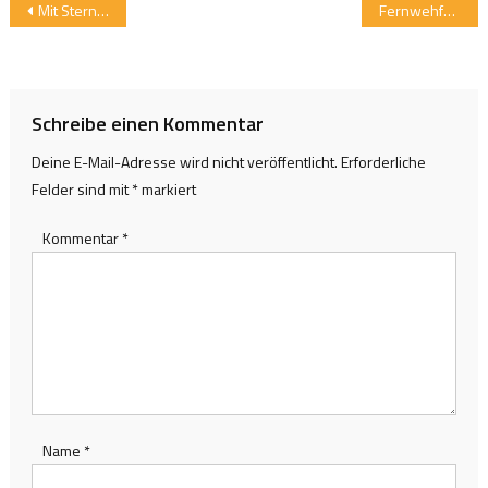
Beitragsnavigation
Mit Sternenkundlern nachts durch die Berge
Fernwehfeeling mit gutem ökologischen Fußabdruck in Tirol
Schreibe einen Kommentar
Deine E-Mail-Adresse wird nicht veröffentlicht.
Erforderliche
Felder sind mit
*
markiert
Kommentar
*
Name
*