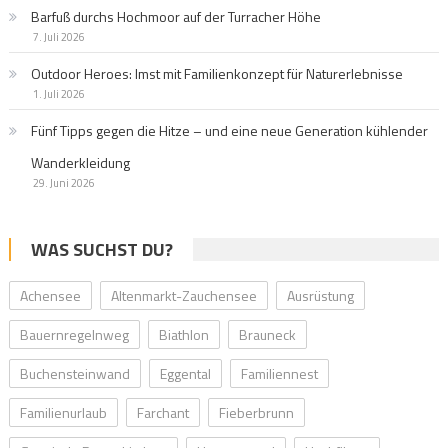
Barfuß durchs Hochmoor auf der Turracher Höhe
7. Juli 2026
Outdoor Heroes: Imst mit Familienkonzept für Naturerlebnisse
1. Juli 2026
Fünf Tipps gegen die Hitze – und eine neue Generation kühlender
Wanderkleidung
29. Juni 2026
WAS SUCHST DU?
Achensee
Altenmarkt-Zauchensee
Ausrüstung
Bauernregelnweg
Biathlon
Brauneck
Buchensteinwand
Eggental
Familiennest
Familienurlaub
Farchant
Fieberbrunn