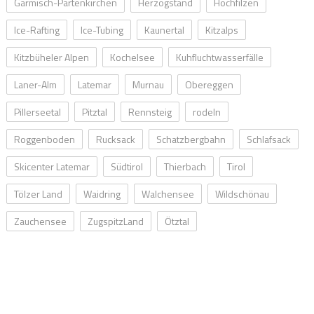
Garmisch-Partenkirchen
Herzogstand
Hochfilzen
Ice-Rafting
Ice-Tubing
Kaunertal
Kitzalps
Kitzbüheler Alpen
Kochelsee
Kuhfluchtwasserfälle
Laner-Alm
Latemar
Murnau
Obereggen
Pillerseetal
Pitztal
Rennsteig
rodeln
Roggenboden
Rucksack
Schatzbergbahn
Schlafsack
Skicenter Latemar
Südtirol
Thierbach
Tirol
Tölzer Land
Waidring
Walchensee
Wildschönau
Zauchensee
ZugspitzLand
Ötztal