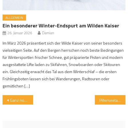
ALLGEMEIN
Ein besonderer Winter-Endspurt am Wilden Kaiser
26. Januar 2026
Damian
Im März 2026 präsentiert sich der Wilde Kaiser von seiner besonders
vielseitigen Seite. Auf den Bergen herrschen noch beste Bedingungen
für Wintersportler: frischer Schnee, gut präparierte Pisten und modern
ausgestattete Lifte laden zu Skifahren, Snowboarden oder Skitouren
ein. Gleichzeitig erwacht das Tal aus dem Winterschlaf – die ersten
Frühlingsboten lassen sich bei Wanderungen, Radtouren oder
gemütlichen […]
Beitragsnavigation
Ganz normaler Daypack? Carhartt-Rucksack im Alltagstest
Pillerseetal startet mit neuen Angeboten in den Sommer