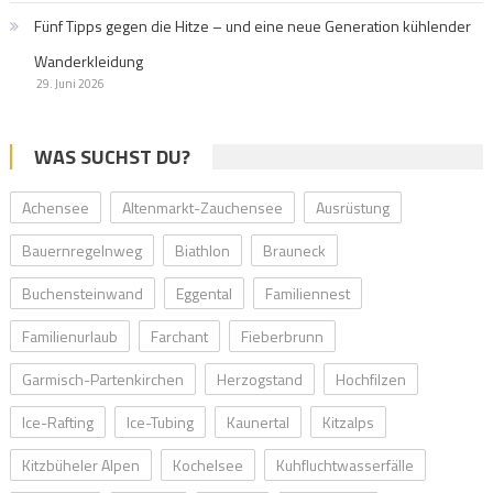
Fünf Tipps gegen die Hitze – und eine neue Generation kühlender
Wanderkleidung
29. Juni 2026
WAS SUCHST DU?
Achensee
Altenmarkt-Zauchensee
Ausrüstung
Bauernregelnweg
Biathlon
Brauneck
Buchensteinwand
Eggental
Familiennest
Familienurlaub
Farchant
Fieberbrunn
Garmisch-Partenkirchen
Herzogstand
Hochfilzen
Ice-Rafting
Ice-Tubing
Kaunertal
Kitzalps
Kitzbüheler Alpen
Kochelsee
Kuhfluchtwasserfälle