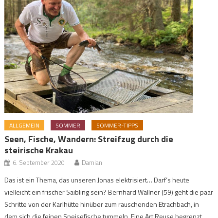
ALLGEMEIN
SOMMER
SOMMER-TIPPS
Seen, Fische, Wandern: Streifzug durch die
steirische Krakau
6. September 2020
Damian
Das ist ein Thema, das unseren Jonas elektrisiert… Darf’s heute
vielleicht ein frischer Saibling sein? Bernhard Wallner (59) geht die paar
Schritte von der Karlhütte hinüber zum rauschenden Etrachbach, in
dem sich die feinen Speisefische tummeln. Eine Art Reuse begrenzt