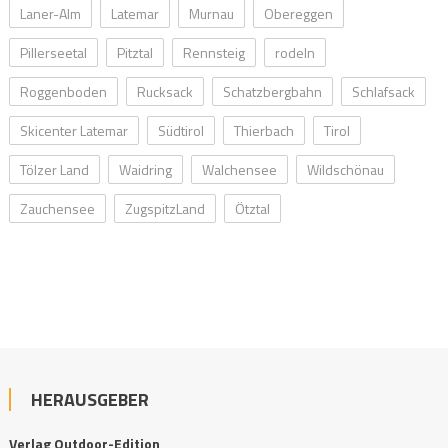
Laner-Alm
Latemar
Murnau
Obereggen
Pillerseetal
Pitztal
Rennsteig
rodeln
Roggenboden
Rucksack
Schatzbergbahn
Schlafsack
Skicenter Latemar
Südtirol
Thierbach
Tirol
Tölzer Land
Waidring
Walchensee
Wildschönau
Zauchensee
ZugspitzLand
Ötztal
HERAUSGEBER
Verlag Outdoor-Edition