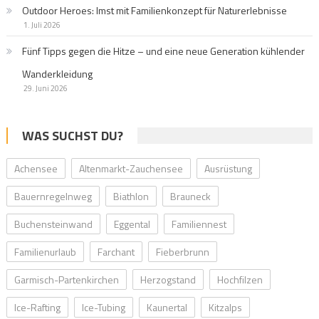
Outdoor Heroes: Imst mit Familienkonzept für Naturerlebnisse
1. Juli 2026
Fünf Tipps gegen die Hitze – und eine neue Generation kühlender
Wanderkleidung
29. Juni 2026
WAS SUCHST DU?
Achensee
Altenmarkt-Zauchensee
Ausrüstung
Bauernregelnweg
Biathlon
Brauneck
Buchensteinwand
Eggental
Familiennest
Familienurlaub
Farchant
Fieberbrunn
Garmisch-Partenkirchen
Herzogstand
Hochfilzen
Ice-Rafting
Ice-Tubing
Kaunertal
Kitzalps