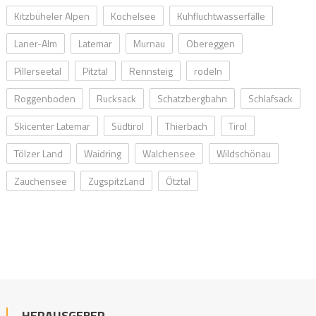
Kitzbüheler Alpen
Kochelsee
Kuhfluchtwasserfälle
Laner-Alm
Latemar
Murnau
Obereggen
Pillerseetal
Pitztal
Rennsteig
rodeln
Roggenboden
Rucksack
Schatzbergbahn
Schlafsack
Skicenter Latemar
Südtirol
Thierbach
Tirol
Tölzer Land
Waidring
Walchensee
Wildschönau
Zauchensee
ZugspitzLand
Ötztal
HERAUSGEBER