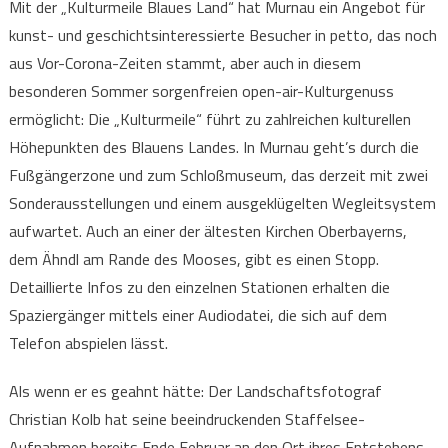
Mit der „Kulturmeile Blaues Land“ hat Murnau ein Angebot für
kunst- und geschichtsinteressierte Besucher in petto, das noch
aus Vor-Corona-Zeiten stammt, aber auch in diesem
besonderen Sommer sorgenfreien open-air-Kulturgenuss
ermöglicht: Die „Kulturmeile“ führt zu zahlreichen kulturellen
Höhepunkten des Blauens Landes. In Murnau geht’s durch die
Fußgängerzone und zum Schloßmuseum, das derzeit mit zwei
Sonderausstellungen und einem ausgeklügelten Wegleitsystem
aufwartet. Auch an einer der ältesten Kirchen Oberbayerns,
dem Ähndl am Rande des Mooses, gibt es einen Stopp.
Detaillierte Infos zu den einzelnen Stationen erhalten die
Spaziergänger mittels einer Audiodatei, die sich auf dem
Telefon abspielen lässt.
Als wenn er es geahnt hätte: Der Landschaftsfotograf
Christian Kolb hat seine beeindruckenden Staffelsee-
Aufnahmen bereits Ende Februar an den Ort ihres Entstehens