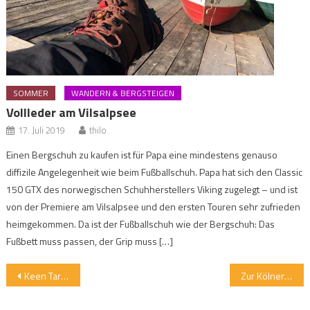
SOMMER
WANDERN & BERGSTEIGEN
Vollleder am Vilsalpsee
17. Juli 2019
thilo
Einen Bergschuh zu kaufen ist für Papa eine mindestens genauso
diffizile Angelegenheit wie beim Fußballschuh. Papa hat sich den Classic
150 GTX des norwegischen Schuhherstellers Viking zugelegt – und ist
von der Premiere am Vilsalpsee und den ersten Touren sehr zufrieden
heimgekommen. Da ist der Fußballschuh wie der Bergschuh: Das
Fußbett muss passen, der Grip muss […]
Beitragsnavigation
Keen Targhee: cooler Schuh mit Schnellzugschnürung
Zur Kölner Hütte mit „unsichtbarer“ Bergstation