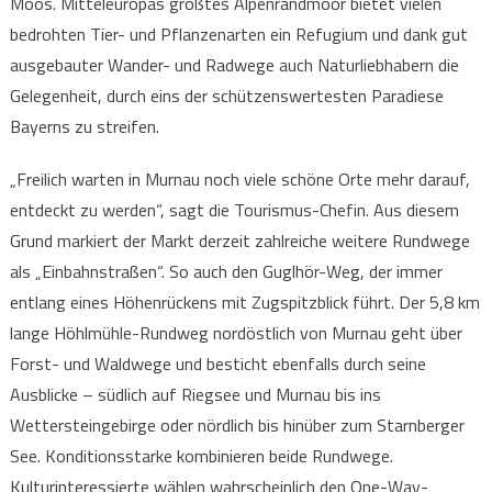
Moos. Mitteleuropas größtes Alpenrandmoor bietet vielen
bedrohten Tier- und Pflanzenarten ein Refugium und dank gut
ausgebauter Wander- und Radwege auch Naturliebhabern die
Gelegenheit, durch eins der schützenswertesten Paradiese
Bayerns zu streifen.
„Freilich warten in Murnau noch viele schöne Orte mehr darauf,
entdeckt zu werden“, sagt die Tourismus-Chefin. Aus diesem
Grund markiert der Markt derzeit zahlreiche weitere Rundwege
als „Einbahnstraßen“. So auch den Guglhör-Weg, der immer
entlang eines Höhenrückens mit Zugspitzblick führt. Der 5,8 km
lange Höhlmühle-Rundweg nordöstlich von Murnau geht über
Forst- und Waldwege und besticht ebenfalls durch seine
Ausblicke – südlich auf Riegsee und Murnau bis ins
Wettersteingebirge oder nördlich bis hinüber zum Starnberger
See. Konditionsstarke kombinieren beide Rundwege.
Kulturinteressierte wählen wahrscheinlich den One-Way-