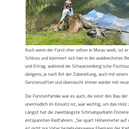
Auch wenn der Fürst eher selten in Murau weilt, ist 
Schloss und kümmert sich hier in der waldreichsten R
und Ertrag, während die Schwarzenberg‘sche Fischzuc
übrigens, je nach Art der Zubereitung, auch mit einem
Gerstensäften und überrascht immer wieder mit neuen
Die Fürstenfamilie war es auch, die einst den Bau der
unermüdlich im Einsatz ist, war wichtig, um das Hol
Längst hat die zweitlängste Schmalspurbahn Österrei
entspannten Radfahrern. „Sie spart Höhenmeter auf d
ist nicht nur Vater beziehungsweise Ehemann der Karl