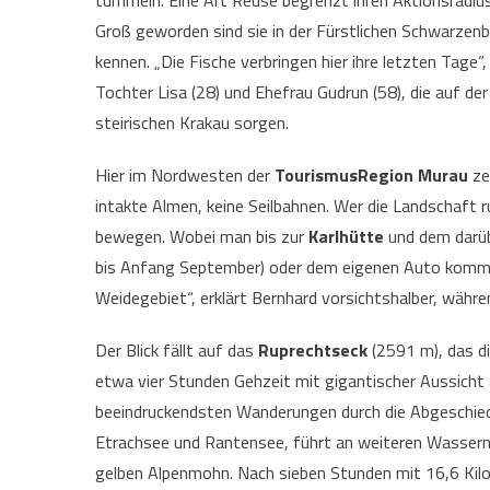
tummeln. Eine Art Reuse begrenzt ihren Aktionsradius
Groß geworden sind sie in der Fürstlichen Schwarzen
kennen. „Die Fische verbringen hier ihre letzten Tage“,
Tochter Lisa (28) und Ehefrau Gudrun (58), die auf 
steirischen Krakau sorgen.
Hier im Nordwesten der
TourismusRegion Murau
zei
intakte Almen, keine Seilbahnen. Wer die Landschaft
bewegen. Wobei man bis zur
Karlhütte
und dem darü
bis Anfang September) oder dem eigenen Auto kommt. 
Weidegebiet“, erklärt Bernhard vorsichtshalber, währ
Der Blick fällt auf das
Ruprechtseck
(2591 m), das di
etwa vier Stunden Gehzeit mit gigantischer Aussicht
beeindruckendsten Wanderungen durch die Abgeschied
Etrachsee und Rantensee, führt an weiteren Wassern 
gelben Alpenmohn. Nach sieben Stunden mit 16,6 K