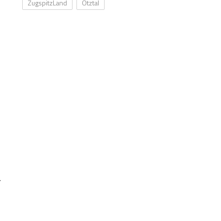
ZugspitzLand
Ötztal
.
.