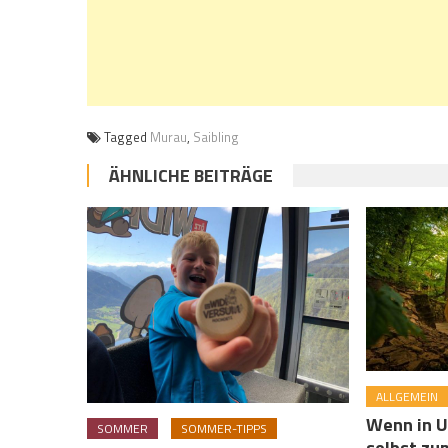
Tagged
Murau
,
Saibling
ÄHNLICHE BEITRÄGE
ALLGEMEIN
Wenn in 
SOMMER
SOMMER-TIPPS
selbst zu