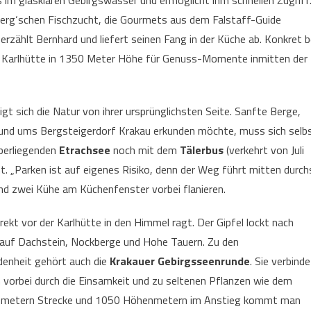
 im glasklaren Gebirgswasser und ermöglicht ihm schnellen Zugriff
berg‘schen Fischzucht, die Gourmets aus dem Falstaff-Guide
 erzählt Bernhard und liefert seinen Fang in der Küche ab. Konkret b
der Karlhütte in 1350 Meter Höhe für Genuss-Momente inmitten der
gt sich die Natur von ihrer ursprünglichsten Seite. Sanfte Berge,
 rund ums Bergsteigerdorf Krakau erkunden möchte, muss sich selb
berliegenden
Etrachsee
noch mit dem
Tälerbus
(verkehrt von Juli
„Parken ist auf eigenes Risiko, denn der Weg führt mitten durch
end zwei Kühe am Küchenfenster vorbei flanieren.
rekt vor der Karlhütte in den Himmel ragt. Der Gipfel lockt nach
 auf Dachstein, Nockberge und Hohe Tauern. Zu den
enheit gehört auch die
Krakauer
Gebirgsseenrunde
. Sie verbinde
vorbei durch die Einsamkeit und zu seltenen Pflanzen wie dem
ilometern Strecke und 1050 Höhenmetern im Anstieg kommt man