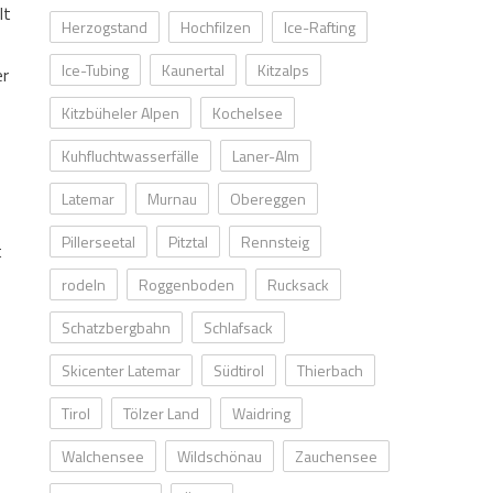
lt
Herzogstand
Hochfilzen
Ice-Rafting
Ice-Tubing
Kaunertal
Kitzalps
er
Kitzbüheler Alpen
Kochelsee
Kuhfluchtwasserfälle
Laner-Alm
Latemar
Murnau
Obereggen
Pillerseetal
Pitztal
Rennsteig
t
rodeln
Roggenboden
Rucksack
Schatzbergbahn
Schlafsack
Skicenter Latemar
Südtirol
Thierbach
Tirol
Tölzer Land
Waidring
Walchensee
Wildschönau
Zauchensee