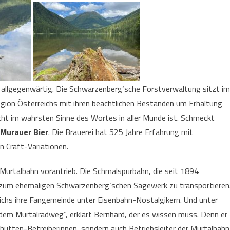
er allgegenwärtig. Die Schwarzenberg‘sche Forstverwaltung sitzt im
egion Österreichs mit ihren beachtlichen Beständen um Erhaltung
ht im wahrsten Sinne des Wortes in aller Munde ist. Schmeckt
Murauer Bier
. Die Brauerei hat 525 Jahre Erfahrung mit
 Craft-Variationen.
 Murtalbahn vorantrieb. Die Schmalspurbahn, die seit 1894
z zum ehemaligen Schwarzenberg‘schen Sägewerk zu transportieren
chs ihre Fangemeinde unter Eisenbahn-Nostalgikern. Und unter
em Murtalradweg“, erklärt Bernhard, der es wissen muss. Denn er
hütten-Betreiberinnen, sondern auch Betriebsleiter der Murtalbahn