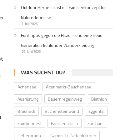
.
Outdoor Heroes: Imst mit Familienkonzept für
ei
Naturerlebnisse
1. Juli 2026
Fünf Tipps gegen die Hitze – und eine neue
Generation kühlender Wanderkleidung
29. Juni 2026
st
WAS SUCHST DU?
s
Achensee
Altenmarkt-Zauchensee
Ausrüstung
Bauernregelnweg
Biathlon
Brauneck
Buchensteinwand
Eggental
t
Familiennest
Familienurlaub
Farchant
Fieberbrunn
Garmisch-Partenkirchen