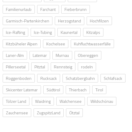
Familienurlaub
Farchant
Fieberbrunn
Garmisch-Partenkirchen
Herzogstand
Hochfilzen
Ice-Rafting
Ice-Tubing
Kaunertal
Kitzalps
Kitzbüheler Alpen
Kochelsee
Kuhfluchtwasserfälle
Laner-Alm
Latemar
Murnau
Obereggen
Pillerseetal
Pitztal
Rennsteig
rodeln
Roggenboden
Rucksack
Schatzbergbahn
Schlafsack
Skicenter Latemar
Südtirol
Thierbach
Tirol
Tölzer Land
Waidring
Walchensee
Wildschönau
Zauchensee
ZugspitzLand
Ötztal