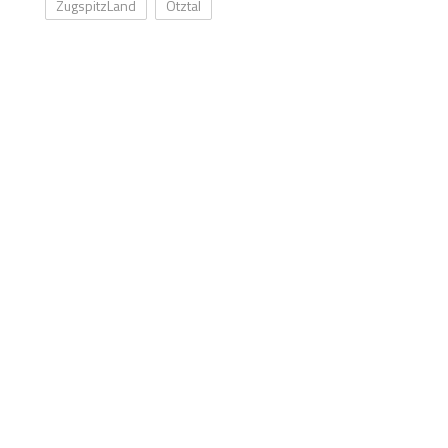
ZugspitzLand
Ötztal