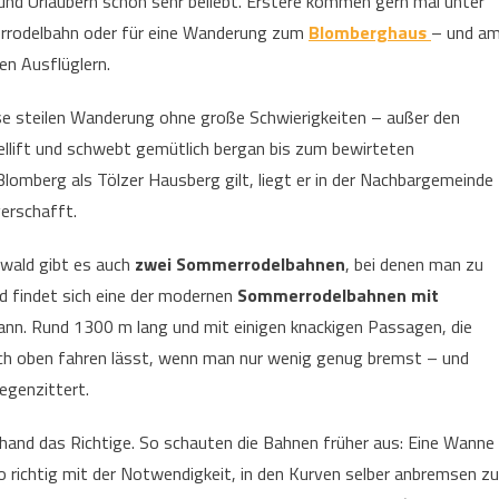
 und Urlaubern schon sehr beliebt. Erstere kommen gern mal unter
errodelbahn oder für eine Wanderung zum
Blomberghaus
– und a
n Ausflüglern.
ise steilen Wanderung ohne große Schwierigkeiten – außer den
ellift und schwebt gemütlich bergan bis zum bewirteten
omberg als Tölzer Hausberg gilt, liegt er in der Nachbargemeinde
erschafft.
wald gibt es auch
zwei Sommerrodelbahnen
, bei denen man zu
d findet sich eine der modernen
Sommerrodelbahnen mit
kann. Rund 1300 m lang und mit einigen knackigen Passagen, die
ch oben fahren lässt, wenn man nur wenig genug bremst – und
egenzittert.
rhand das Richtige. So schauten die Bahnen früher aus: Eine Wanne
richtig mit der Notwendigkeit, in den Kurven selber anbremsen zu