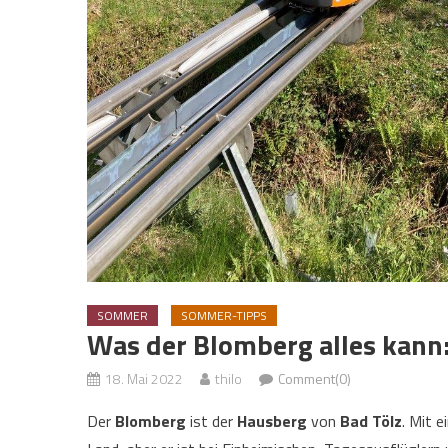
SOMMER
SOMMER-TIPPS
Was der Blomberg alles kann:
18. Mai 2022
thilo
Comment(0)
Der
Blomberg
ist der
Hausberg
von
Bad Tölz
. Mit 