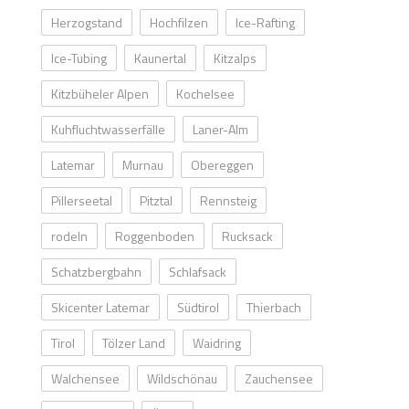
Herzogstand
Hochfilzen
Ice-Rafting
Ice-Tubing
Kaunertal
Kitzalps
Kitzbüheler Alpen
Kochelsee
Kuhfluchtwasserfälle
Laner-Alm
Latemar
Murnau
Obereggen
Pillerseetal
Pitztal
Rennsteig
rodeln
Roggenboden
Rucksack
Schatzbergbahn
Schlafsack
Skicenter Latemar
Südtirol
Thierbach
Tirol
Tölzer Land
Waidring
Walchensee
Wildschönau
Zauchensee