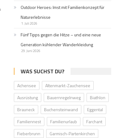
Outdoor Heroes: Imst mit Familienkonzept für
m
Naturerlebnisse
1. Juli 2026
Fünf Tipps gegen die Hitze – und eine neue
Generation kühlender Wanderkleidung
29. Juni 2026
WAS SUCHST DU?
Achensee
Altenmarkt-Zauchensee
Ausrüstung
Bauernregelnweg
Biathlon
Brauneck
Buchensteinwand
Eggental
Familiennest
Familienurlaub
Farchant
Fieberbrunn
Garmisch-Partenkirchen