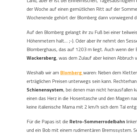
Land, aber er ist bei Einheimischen, Tagesausflüglern
der Woche auf einen gemütlichen Ritt auf der Somm
Wochenende gehört der Blomberg dann vorwiegend de
Auf den Blomberg gelangt ihr zu Fuß bei einer teilwe
Höhenmetern halt… ;-). Oder aber ihr nehmt den Sess
Blomberghaus, das auf 1203 m liegt. Auch wenn der Bl
Wackersberg
, was dem Zulauf aber keinen Abbruch v
Weshalb wir am
Blomberg
waren: Neben dem Kletter
erträglichen Preisen unterwegs sein kann. Rechterhan
Schienensystem
, bei denen man nicht herausfallen 
einen das Herz in die Hosentasche und den Magen na
keine italienische Mama mit 2 km/h sich dem Tal entg
Für die Papas ist die
Retro-Sommerrodelbahn
linke
und ein Bob mit einem rudimentären Bremssystem. So 