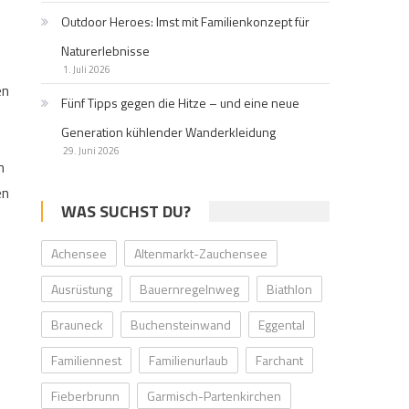
Outdoor Heroes: Imst mit Familienkonzept für
Naturerlebnisse
1. Juli 2026
en
Fünf Tipps gegen die Hitze – und eine neue
Generation kühlender Wanderkleidung
29. Juni 2026
n
en
WAS SUCHST DU?
Achensee
Altenmarkt-Zauchensee
Ausrüstung
Bauernregelnweg
Biathlon
Brauneck
Buchensteinwand
Eggental
Familiennest
Familienurlaub
Farchant
Fieberbrunn
Garmisch-Partenkirchen