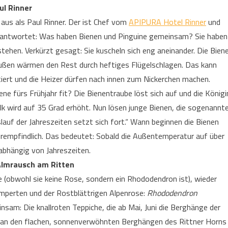
ul Rinner
aus als Paul Rinner. Der ist Chef vom
APIPURA Hotel Rinner
und
 beantwortet: Was haben Bienen und Pinguine gemeinsam? Sie haben
stehen. Verkürzt gesagt: Sie kuscheln sich eng aneinander. Die Bien
 außen wärmen den Rest durch heftiges Flügelschlagen. Das kann
iert und die Heizer dürfen nach innen zum Nickerchen machen.
ne fürs Frühjahr fit? Die Bienentraube löst sich auf und die Königi
lk wird auf 35 Grad erhöht. Nun lösen junge Bienen, die sogenannt
lauf der Jahreszeiten setzt sich fort.“ Wann beginnen die Bienen
empfindlich. Das bedeutet: Sobald die Außentemperatur auf über
nabhängig von Jahreszeiten.
Almrausch am Ritten
e (obwohl sie keine Rose, sondern ein Rhododendron ist), wieder
imperten und der Rostblättrigen Alpenrose:
Rhododendron
insam: Die knallroten Teppiche, die ab Mai, Juni die Berghänge der
 an den flachen, sonnenverwöhnten Berghängen des Rittner Horns