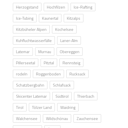
Herzogstand
Hochfilzen
Ice-Rafting
Ice-Tubing
Kaunertal
Kitzalps
Kitzbüheler Alpen
Kochelsee
Kuhfluchtwasserfälle
Laner-Alm
Latemar
Murnau
Obereggen
Pillerseetal
Pitztal
Rennsteig
rodeln
Roggenboden
Rucksack
Schatzbergbahn
Schlafsack
Skicenter Latemar
Südtirol
Thierbach
Tirol
Tölzer Land
Waidring
Walchensee
Wildschönau
Zauchensee