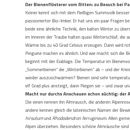
Der Bienenflüsterer vom Ritten: zu Besuch bei Pa
Keiner kennt sich mit dem fleißigen Summvolk besser 
passionierter Bio-Imker. Er hat uns ein paar Fragen
beide eine ähnliche Technik, den kalten Winter zu über
im Inneren der Traube halten quasi Winterschlaf, die
Wärme bis zu 40 Grad Celsius erzeugen. Dann wird rot
Pinguine machen es ähnlich. Und wie macht sich die Bie
beginnt mit der Eiablage. Die Temperatur im Bienenvo
„Sommerbienen“ die „Winterbienen“ ab – und der Kreis
wieder auszuschwärmen? Bienen sind sehr temperatur
elf Grad plus ansteigt, dann fliegen sie – und zwar u
Macht nur durchs Anschauen schon süchtig: der 
Die einen nennen ihn Almrausch, die anderen Alpenros
andere kennen gleich die lateinischen Namen der Bew
hirsutum
und
Rhododendron ferrugineum
. Allen geme
Alpen überziehen. Besonders schöne Almräusche sind