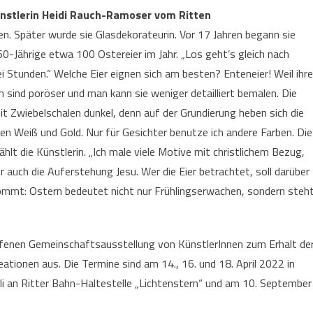
ünstlerin Heidi Rauch-Ramoser vom Ritten
. Später wurde sie Glasdekorateurin. Vor 17 Jahren begann sie
0-Jährige etwa 100 Ostereier im Jahr. „Los geht’s gleich nach
ei Stunden.“ Welche Eier eignen sich am besten? Enteneier! Weil ihre
n sind poröser und man kann sie weniger detailliert bemalen. Die
 mit Zwiebelschalen dunkel, denn auf der Grundierung heben sich die
en Weiß und Gold. Nur für Gesichter benutze ich andere Farben. Die
lt die Künstlerin. „Ich male viele Motive mit christlichem Bezug,
 auch die Auferstehung Jesu. Wer die Eier betrachtet, soll darüber
ommt: Ostern bedeutet nicht nur Frühlingserwachen, sondern steh
ufenen Gemeinschaftsausstellung von KünstlerInnen zum Erhalt de
eationen aus. Die Termine sind am 14., 16. und 18. April 2022 in
li an Ritter Bahn-Haltestelle „Lichtenstern“ und am 10. September