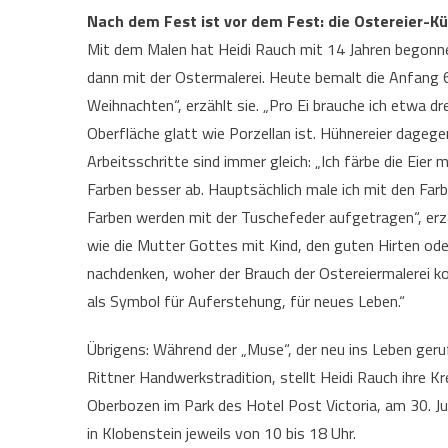
Nach dem Fest ist vor dem Fest: die Ostereier-K
Mit dem Malen hat Heidi Rauch mit 14 Jahren begonnen
dann mit der Ostermalerei. Heute bemalt die Anfang 6
Weihnachten“, erzählt sie. „Pro Ei brauche ich etwa dr
Oberfläche glatt wie Porzellan ist. Hühnereier dagege
Arbeitsschritte sind immer gleich: „Ich färbe die Eier
Farben besser ab. Hauptsächlich male ich mit den Farb
Farben werden mit der Tuschefeder aufgetragen“, erzäh
wie die Mutter Gottes mit Kind, den guten Hirten oder
nachdenken, woher der Brauch der Ostereiermalerei k
als Symbol für Auferstehung, für neues Leben.“
Übrigens: Während der „Muse“, der neu ins Leben ger
Rittner Handwerkstradition, stellt Heidi Rauch ihre Kr
Oberbozen im Park des Hotel Post Victoria, am 30. Ju
in Klobenstein jeweils von 10 bis 18 Uhr.