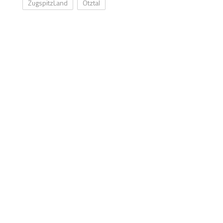
ZugspitzLand
Ötztal