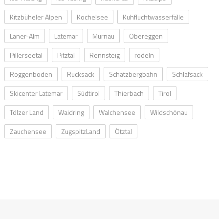
Kitzbüheler Alpen
Kochelsee
Kuhfluchtwasserfälle
Laner-Alm
Latemar
Murnau
Obereggen
Pillerseetal
Pitztal
Rennsteig
rodeln
Roggenboden
Rucksack
Schatzbergbahn
Schlafsack
Skicenter Latemar
Südtirol
Thierbach
Tirol
Tölzer Land
Waidring
Walchensee
Wildschönau
Zauchensee
ZugspitzLand
Ötztal