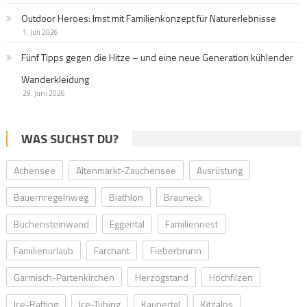
Outdoor Heroes: Imst mit Familienkonzept für Naturerlebnisse
1. Juli 2026
Fünf Tipps gegen die Hitze – und eine neue Generation kühlender
Wanderkleidung
29. Juni 2026
WAS SUCHST DU?
Achensee
Altenmarkt-Zauchensee
Ausrüstung
Bauernregelnweg
Biathlon
Brauneck
Buchensteinwand
Eggental
Familiennest
Familienurlaub
Farchant
Fieberbrunn
Garmisch-Partenkirchen
Herzogstand
Hochfilzen
Ice-Rafting
Ice-Tubing
Kaunertal
Kitzalps