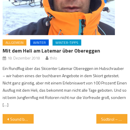
ALLGEMEIN
WINTER
WINTER-TIPPS
Mit dem Heli am Latemar über Obereggen
18. Dezember 2018
thilo
Ein Rundflug über das Skicenter Latemar Obereggen im Hubschrauber
– wir haben eines der buchbaren Angebote in dem Skiort getestet.
Nicht ganz günstig, aber mit einem Erlebniswert von 100 Prozent! Einen
Ausflug mit dem Heli, das bekommt man nicht alle Tage geboten. Und so
ist beim Jungfernflug mit Rotoren nicht nur die Vorfreude groß, sondern
[…]
Beitragsnavigation
Sound bei jedem Wetter – der Skullcandy Terrain im Outdoor-Check
Südtirol – und diese Sache mit der sofortigen Entspannung im Hohenwart