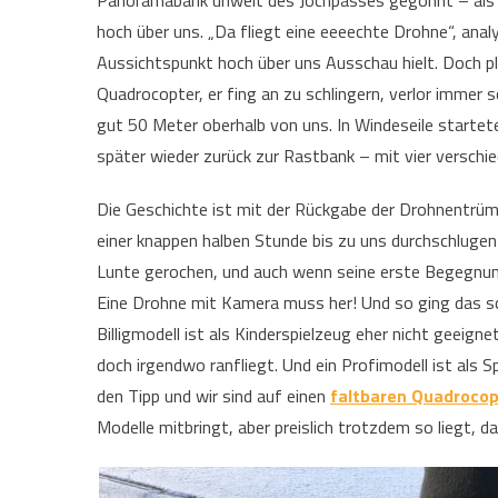
Panoramabank unweit des Jochpasses gegönnt – als e
hoch über uns. „Da fliegt eine eeeechte Drohne“, anal
Aussichtspunkt hoch über uns Ausschau hielt. Doch p
Quadrocopter, er fing an zu schlingern, verlor immer s
gut 50 Meter oberhalb von uns. In Windeseile starte
später wieder zurück zur Rastbank – mit vier verschie
Die Geschichte ist mit der Rückgabe der Drohnentrüm
einer knappen halben Stunde bis zu uns durchschlugen f
Lunte gerochen, und auch wenn seine erste Begegnung
Eine Drohne mit Kamera muss her! Und so ging das schr
Billigmodell ist als Kinderspielzeug eher nicht geeign
doch irgendwo ranfliegt. Und ein Profimodell ist als S
den Tipp und wir sind auf einen
faltbaren Quadrocop
Modelle mitbringt, aber preislich trotzdem so liegt