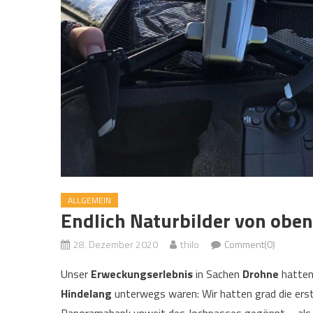
ALLGEMEIN
Endlich Naturbilder von obe
28. Dezember 2020
thilo
Comment(0)
Unser
Erweckungserlebnis
in Sachen
Drohne
hatten
Hindelang
unterwegs waren: Wir hatten grad die ers