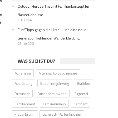
se
Outdoor Heroes: Imst mit Familienkonzept für
en
Naturerlebnisse
1. Juli 2026
e
Fünf Tipps gegen die Hitze – und eine neue
Generation kühlender Wanderkleidung
29. Juni 2026
b
WAS SUCHST DU?
Achensee
Altenmarkt-Zauchensee
n
Ausrüstung
Bauernregelnweg
Biathlon
Brauneck
Buchensteinwand
Eggental
Familiennest
Familienurlaub
Farchant
Fieberbrunn
Garmisch-Partenkirchen