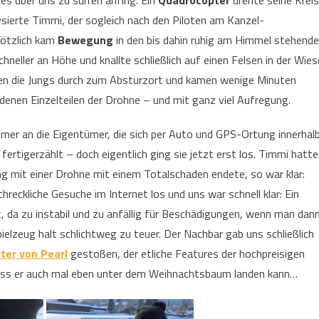
s über uns zu surren anfing. Ein
Quadrocopter
drehte seine Krei
ysierte Timmi, der sogleich nach den Piloten am Kanzel-
lötzlich kam
Bewegung
in den bis dahin ruhig am Himmel stehend
chneller an Höhe und knallte schließlich auf einen Felsen in der Wies
ten die Jungs durch zum Absturzort und kamen wenige Minuten
denen Einzelteilen der Drohne – und mit ganz viel Aufregung.
mer an die Eigentümer, die sich per Auto und GPS-Ortung innerhal
ertigerzählt – doch eigentlich ging sie jetzt erst los. Timmi hatte
 mit einer Drohne mit einem Totalschaden endete, so war klar:
eckliche Gesuche im Internet los und uns war schnell klar: Ein
et, da zu instabil und zu anfällig für Beschädigungen, wenn man dan
pielzeug halt schlichtweg zu teuer. Der Nachbar gab uns schließlich
ter von Pearl
gestoßen, der etliche Features der hochpreisigen
, dass er auch mal eben unter dem Weihnachtsbaum landen kann…