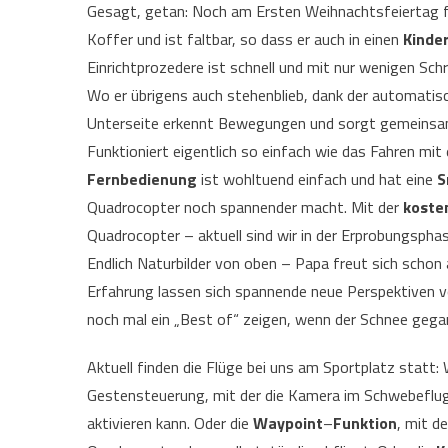
Gesagt, getan: Noch am Ersten Weihnachtsfeiertag 
Koffer und ist faltbar, so dass er auch in einen
Kinde
Einrichtprozedere ist schnell und mit nur wenigen Sc
Wo er übrigens auch stehenblieb, dank der automatisc
Unterseite erkennt Bewegungen und sorgt gemeinsam
Funktioniert eigentlich so einfach wie das Fahren mi
Fernbedienung
ist wohltuend einfach und hat eine
S
Quadrocopter noch spannender macht. Mit der
koste
Quadrocopter – aktuell sind wir in der Erprobungspha
Endlich Naturbilder von oben – Papa freut sich scho
Erfahrung lassen sich spannende neue Perspektiven v
noch mal ein „Best of“ zeigen, wenn der Schnee geg
Aktuell finden die Flüge bei uns am Sportplatz statt: 
Gestensteuerung, mit der die Kamera im Schwebeflu
aktivieren kann. Oder die
Waypoint
–
Funktion
, mit d