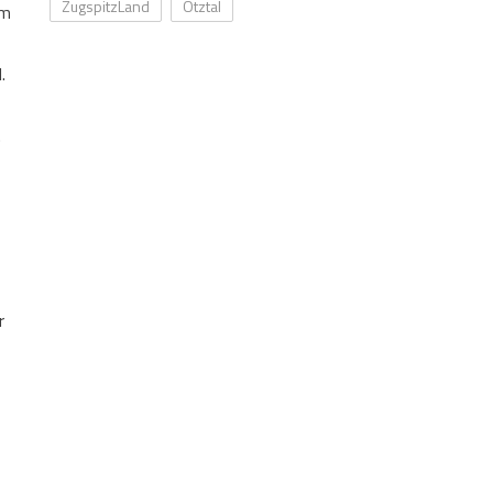
ZugspitzLand
Ötztal
em
.
.
r