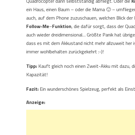
Quadrocopter dann selbstständig abfliegt. Oder die
K
ein Haus, einen Baum – oder die Mama 🙂 – umfliege
auch, auf dem Phone zuzuschauen, welchen Blick der 
Follow-Me
–
Funktion
, die dafür sorgt, dass der Qu
auch wieder dreidimensional… Größte Panik hat übrige
dass es mit dem Akkustand nicht mehr allzuweit her i
immer wohlbehalten zurückgekehrt :-)!
Tipp:
Kauft gleich noch einen Zweit-Akku mit dazu, di
Kapazität!
Fazit:
Ein wunderschönes Spielzeug, perfekt als Einsti
Anzeige: