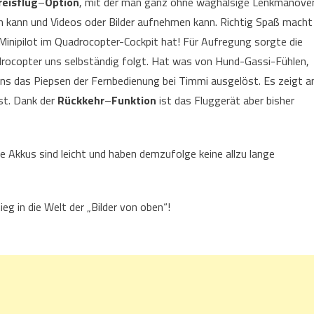
reisflug
–
Option
, mit der man ganz ohne waghalsige Lenkmanöve
n kann und Videos oder Bilder aufnehmen kann. Richtig Spaß macht
Minipilot im Quadrocopter-Cockpit hat! Für Aufregung sorgte die
adrocopter uns selbständig folgt. Hat was von Hund-Gassi-Fühlen,
ns das Piepsen der Fernbedienung bei Timmi ausgelöst. Es zeigt a
st. Dank der
Rückkehr
–
Funktion
ist das Fluggerät aber bisher
e Akkus sind leicht und haben demzufolge keine allzu lange
eg in die Welt der „Bilder von oben“!