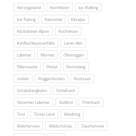
Herzogstand
Hochfilzen
Ice-Rafting
Ice-Tubing
Kaunertal
Kitzalps
Kitzbüheler Alpen
Kochelsee
Kuhfluchtwasserfälle
Laner-Alm
Latemar
Murnau
Obereggen
Pillerseetal
Pitztal
Rennsteig
rodeln
Roggenboden
Rucksack
Schatzbergbahn
Schlafsack
Skicenter Latemar
Südtirol
Thierbach
Tirol
Tölzer Land
Waidring
Walchensee
Wildschönau
Zauchensee