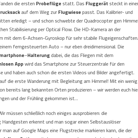
fanden die ersten
Probeflüge
statt. Das
Fluggerät
steckt in ein
rrucksack
auf dem Weg zur
Flugwiese
passt. Das Kalibrier- und
hritten erledigt – und schon schwebte der Quadrocopter gen Himmel
hen Stabilisierung per Optical Flow. Die HD-Kamera an der
 mit dem 6-Achsen-Gyroskop für sehr stabile Flugeigenschaften
t einem ferngesteuerten Auto – nur eben dreidimensional. Die
martphone
–
Halterung
dabei, die das Fliegen mit dem
nlosen App
wird das Smartphone zur Steuerzentrale für den
se und haben auch schon die ersten Videos und Bilder angefertigt.
n auf die erste Wanderung mit Begleitung am Himmel! Mit ein wenig
on bereits lang bekannten Orten produzieren – wir werden euch hie
angen und der Frühling gekommen ist…
Wir müssen schließlich noch einiges ausprobieren: die
g Handgesten erkennt und man sogar einen Selbstauslöser
er man auf Google Maps eine Flugstrecke markieren kann, die der