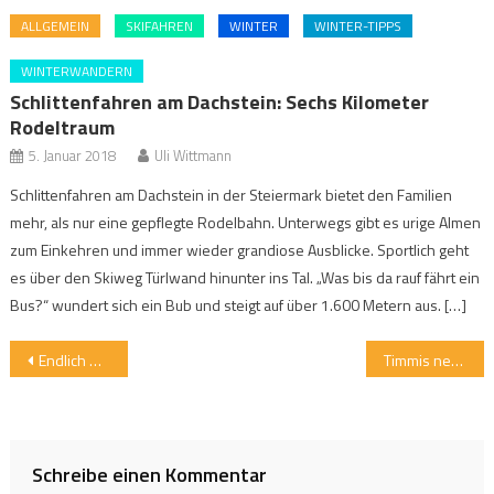
ALLGEMEIN
SKIFAHREN
WINTER
WINTER-TIPPS
WINTERWANDERN
Schlittenfahren am Dachstein: Sechs Kilometer
Rodeltraum
5. Januar 2018
Uli Wittmann
Schlittenfahren am Dachstein in der Steiermark bietet den Familien
mehr, als nur eine gepflegte Rodelbahn. Unterwegs gibt es urige Almen
zum Einkehren und immer wieder grandiose Ausblicke. Sportlich geht
es über den Skiweg Türlwand hinunter ins Tal. „Was bis da rauf fährt ein
Bus?“ wundert sich ein Bub und steigt auf über 1.600 Metern aus. […]
Beitragsnavigation
Endlich Naturbilder von oben mit dem GPS-Quadrocopter
Timmis neues Lieblingsstück: der Rucksack Octane 10 von Camelbak
Schreibe einen Kommentar