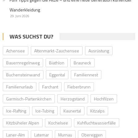
Wanderkleidung
29. Juni 2026
WAS SUCHST DU?
Achensee
Altenmarkt-Zauchensee
Ausrüstung
Bauernregelnweg
Biathlon
Brauneck
Buchensteinwand
Eggental
Familiennest
Familienurlaub
Farchant
Fieberbrunn
Garmisch-Partenkirchen
Herzogstand
Hochfilzen
Ice-Rafting
Ice-Tubing
Kaunertal
Kitzalps
Kitzbüheler Alpen
Kochelsee
Kuhfluchtwasserfälle
Laner-Alm
Latemar
Murnau
Obereggen