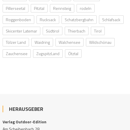
Pillerseetal
Pitztal
Rennsteig
rodeln
Roggenboden
Rucksack
Schatzbergbahn
Schlafsack
Skicenter Latemar
Südtirol
Thierbach
Tirol
Tölzer Land
Waidring
Walchensee
Wildschönau
Zauchensee
ZugspitzLand
Ötztal
HERAUSGEBER
Verlag Outdoor-Edition
Am Scheibenbach 28