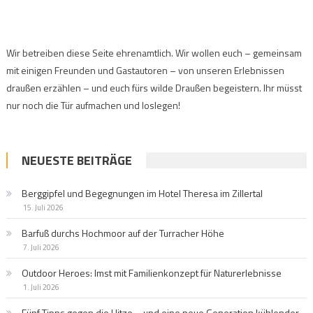
Wir betreiben diese Seite ehrenamtlich. Wir wollen euch – gemeinsam
mit einigen Freunden und Gastautoren – von unseren Erlebnissen
draußen erzählen – und euch fürs wilde Draußen begeistern. Ihr müsst
nur noch die Tür aufmachen und loslegen!
NEUESTE BEITRÄGE
Berggipfel und Begegnungen im Hotel Theresa im Zillertal
15. Juli 2026
Barfuß durchs Hochmoor auf der Turracher Höhe
7. Juli 2026
Outdoor Heroes: Imst mit Familienkonzept für Naturerlebnisse
1. Juli 2026
Fünf Tipps gegen die Hitze – und eine neue Generation kühlender