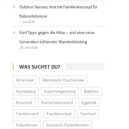
Outdoor Heroes: Imst mit Familienkonzept für
Naturerlebnisse
1. Juli 2026
Fünf Tipps gegen die Hitze – und eine neue
Generation kühlender Wanderkleidung
29. Juni 2026
WAS SUCHST DU?
Achensee
Altenmarkt-Zauchensee
Ausrüstung
Bauernregelnweg
Biathlon
Brauneck
Buchensteinwand
Eggental
Familiennest
Familienurlaub
Farchant
Fieberbrunn
Garmisch-Partenkirchen