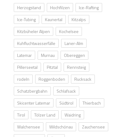
Herzogstand
Hochfilzen
Ice-Rafting
Ice-Tubing
Kaunertal
Kitzalps
Kitzbüheler Alpen
Kochelsee
Kuhfluchtwasserfälle
Laner-Alm
Latemar
Murnau
Obereggen
Pillerseetal
Pitztal
Rennsteig
rodeln
Roggenboden
Rucksack
Schatzbergbahn
Schlafsack
Skicenter Latemar
Südtirol
Thierbach
Tirol
Tölzer Land
Waidring
Walchensee
Wildschönau
Zauchensee