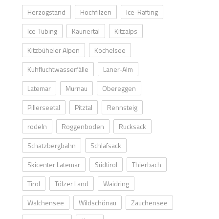
Herzogstand
Hochfilzen
Ice-Rafting
Ice-Tubing
Kaunertal
Kitzalps
Kitzbüheler Alpen
Kochelsee
Kuhfluchtwasserfälle
Laner-Alm
Latemar
Murnau
Obereggen
Pillerseetal
Pitztal
Rennsteig
rodeln
Roggenboden
Rucksack
Schatzbergbahn
Schlafsack
Skicenter Latemar
Südtirol
Thierbach
Tirol
Tölzer Land
Waidring
Walchensee
Wildschönau
Zauchensee