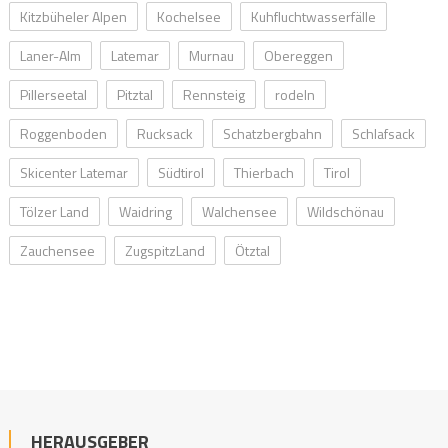
Kitzbüheler Alpen
Kochelsee
Kuhfluchtwasserfälle
Laner-Alm
Latemar
Murnau
Obereggen
Pillerseetal
Pitztal
Rennsteig
rodeln
Roggenboden
Rucksack
Schatzbergbahn
Schlafsack
Skicenter Latemar
Südtirol
Thierbach
Tirol
Tölzer Land
Waidring
Walchensee
Wildschönau
Zauchensee
ZugspitzLand
Ötztal
HERAUSGEBER