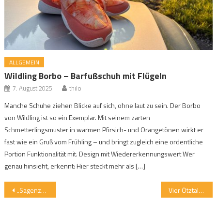
ALLGEMEIN
Wildling Borbo – Barfußschuh mit Flügeln
7. August 2025
thilo
Manche Schuhe ziehen Blicke auf sich, ohne laut zu sein. Der Borbo
von Wildling ist so ein Exemplar. Mit seinem zarten
Schmetterlingsmuster in warmen Pfirsich- und Orangetönen wirkt er
fast wie ein Gruß vom Frühling – und bringt zugleich eine ordentliche
Portion Funktionalität mit. Design mit Wiedererkennungswert Wer
genau hinsieht, erkennt: Hier steckt mehr als […]
Beitragsnavigation
„Sagenzauber Dolomiten“ im Eggental
Vier Ötztaler Seen von tiefblau bis glasklar