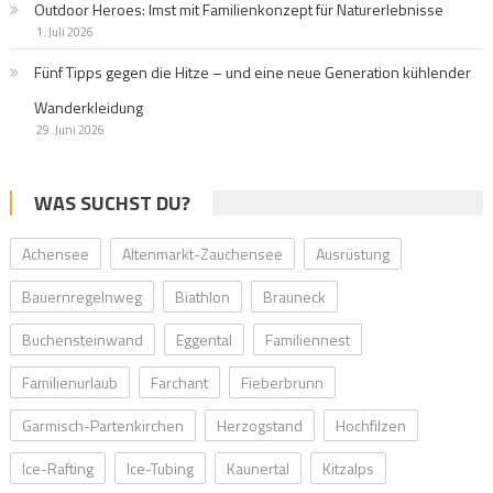
Outdoor Heroes: Imst mit Familienkonzept für Naturerlebnisse
1. Juli 2026
Fünf Tipps gegen die Hitze – und eine neue Generation kühlender
Wanderkleidung
29. Juni 2026
WAS SUCHST DU?
Achensee
Altenmarkt-Zauchensee
Ausrüstung
Bauernregelnweg
Biathlon
Brauneck
Buchensteinwand
Eggental
Familiennest
Familienurlaub
Farchant
Fieberbrunn
Garmisch-Partenkirchen
Herzogstand
Hochfilzen
Ice-Rafting
Ice-Tubing
Kaunertal
Kitzalps