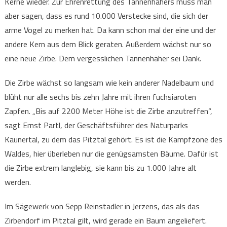
Kerne wieder. Zur Ehrenrettung des Tannenhähers muss man
aber sagen, dass es rund 10.000 Verstecke sind, die sich der
arme Vogel zu merken hat. Da kann schon mal der eine und der
andere Kern aus dem Blick geraten. Außerdem wächst nur so
eine neue Zirbe. Dem vergesslichen Tannenhäher sei Dank.
Die Zirbe wächst so langsam wie kein anderer Nadelbaum und
blüht nur alle sechs bis zehn Jahre mit ihren fuchsiaroten
Zapfen. „Bis auf 2200 Meter Höhe ist die Zirbe anzutreffen“,
sagt Ernst Partl, der Geschäftsführer des Naturparks
Kaunertal, zu dem das Pitztal gehört. Es ist die Kampfzone des
Waldes, hier überleben nur die genügsamsten Bäume. Dafür ist
die Zirbe extrem langlebig, sie kann bis zu 1.000 Jahre alt
werden.
Im Sägewerk von Sepp Reinstadler in Jerzens, das als das
Zirbendorf im Pitztal gilt, wird gerade ein Baum angeliefert.