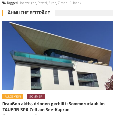
Tagged
Hochzeigen
,
Pitztal
,
Zirbe
,
Zirben-Kulinarik
ÄHNLICHE BEITRÄGE
ALLGEMEIN
SOMMER
Draußen aktiv, drinnen gechillt: Sommerurlaub im
TAUERN SPA Zell am See-Kaprun