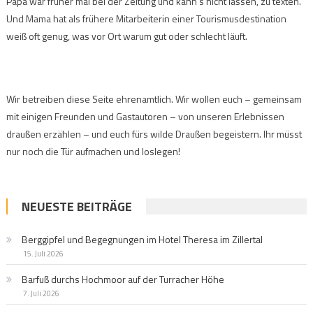
Papa war früher mal bei der Zeitung und kann’s nicht lassen, zu texten.
Und Mama hat als frühere Mitarbeiterin einer Tourismusdestination
weiß oft genug, was vor Ort warum gut oder schlecht läuft.
Wir betreiben diese Seite ehrenamtlich. Wir wollen euch – gemeinsam
mit einigen Freunden und Gastautoren – von unseren Erlebnissen
draußen erzählen – und euch fürs wilde Draußen begeistern. Ihr müsst
nur noch die Tür aufmachen und loslegen!
NEUESTE BEITRÄGE
Berggipfel und Begegnungen im Hotel Theresa im Zillertal
15. Juli 2026
Barfuß durchs Hochmoor auf der Turracher Höhe
7. Juli 2026