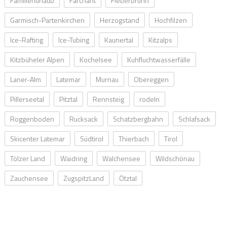
Familienurlaub
Farchant
Fieberbrunn
Garmisch-Partenkirchen
Herzogstand
Hochfilzen
Ice-Rafting
Ice-Tubing
Kaunertal
Kitzalps
Kitzbüheler Alpen
Kochelsee
Kuhfluchtwasserfälle
Laner-Alm
Latemar
Murnau
Obereggen
Pillerseetal
Pitztal
Rennsteig
rodeln
Roggenboden
Rucksack
Schatzbergbahn
Schlafsack
Skicenter Latemar
Südtirol
Thierbach
Tirol
Tölzer Land
Waidring
Walchensee
Wildschönau
Zauchensee
ZugspitzLand
Ötztal