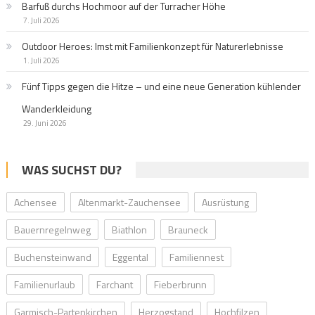
Barfuß durchs Hochmoor auf der Turracher Höhe
7. Juli 2026
Outdoor Heroes: Imst mit Familienkonzept für Naturerlebnisse
1. Juli 2026
Fünf Tipps gegen die Hitze – und eine neue Generation kühlender
Wanderkleidung
29. Juni 2026
WAS SUCHST DU?
Achensee
Altenmarkt-Zauchensee
Ausrüstung
Bauernregelnweg
Biathlon
Brauneck
Buchensteinwand
Eggental
Familiennest
Familienurlaub
Farchant
Fieberbrunn
Garmisch-Partenkirchen
Herzogstand
Hochfilzen