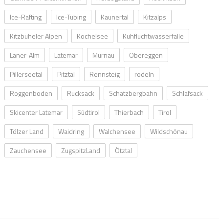
Ice-Rafting
Ice-Tubing
Kaunertal
Kitzalps
Kitzbüheler Alpen
Kochelsee
Kuhfluchtwasserfälle
Laner-Alm
Latemar
Murnau
Obereggen
Pillerseetal
Pitztal
Rennsteig
rodeln
Roggenboden
Rucksack
Schatzbergbahn
Schlafsack
Skicenter Latemar
Südtirol
Thierbach
Tirol
Tölzer Land
Waidring
Walchensee
Wildschönau
Zauchensee
ZugspitzLand
Ötztal