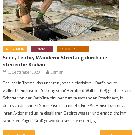
ALLGEMEIN
SOMMER
SOMMER-TIPPS
Seen, Fische, Wandern: Streifzug durch die
steirische Krakau
6. September 2020
Damian
Das ist ein Thema, das unseren Jonas elektrisiert… Darf’s heute
vielleicht ein frischer Saibling sein? Bernhard Wallner (59) geht die paar
Schritte von der Karlhütte hinüber zum rauschenden Etrachbach, in
dem sich die feinen Speisefische tummeln. Eine Art Reuse begrenzt
ihren Aktionsradius im glasklaren Gebirgswasser und ermöglicht ihm
schnellen Zugriff. Groß geworden sind sie in der […]