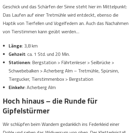
Geschick und das Schärfen der Sinne steht hier im Mittelpunkt:
Das Laufen auf einer Tretmühle wird entdeckt, ebenso die
Haptik von Tierfellen und Vogelfedern an. Auch das Nachahmen
von Tierstimmen kann geübt werden…
Länge
: 3,8 km
Gehzeit
: ca. 1 Std. und 20 Min.
Stationen
: Bergstation > Fährtenleser > Seilbrücke >
Schwebebalken > Acherberg Alm – Tretmühle, Spürsinn,
Tiergucker, Tierstimmenbox > Bergstation
Einkehr
: Acherberg Alm
Hoch hinaus – die Runde für
Gipfelstürmer
Wir schlüpfen beim Wandern gedanklich ins Federkleid einer
Dohle und sehen das Widiversum von oben. Der Kletterkristall