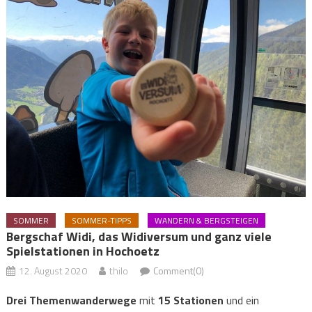
SOMMER
SOMMER-TIPPS
WANDERN & BERGSTEIGEN
Bergschaf Widi, das Widiversum und ganz viele
Spielstationen in Hochoetz
12. August 2020
thilo
Comment(0)
Drei Themenwanderwege
mit
15 Stationen
und ein