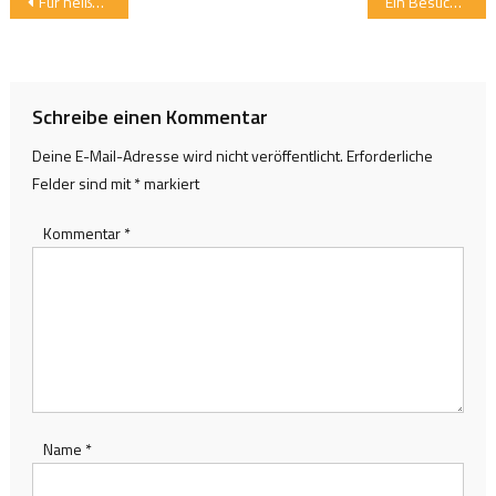
Beitragsnavigation
Für heiße Tage: Die „Ötztaler Wasserläufer“
Ein Besuch im Naturpark Haus Ötztal in Längenfeld
Schreibe einen Kommentar
Deine E-Mail-Adresse wird nicht veröffentlicht.
Erforderliche
Felder sind mit
*
markiert
Kommentar
*
Name
*