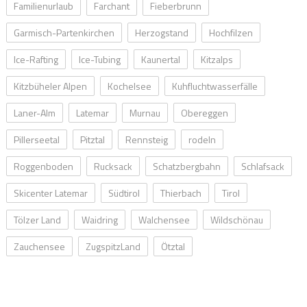
Familienurlaub
Farchant
Fieberbrunn
Garmisch-Partenkirchen
Herzogstand
Hochfilzen
Ice-Rafting
Ice-Tubing
Kaunertal
Kitzalps
Kitzbüheler Alpen
Kochelsee
Kuhfluchtwasserfälle
Laner-Alm
Latemar
Murnau
Obereggen
Pillerseetal
Pitztal
Rennsteig
rodeln
Roggenboden
Rucksack
Schatzbergbahn
Schlafsack
Skicenter Latemar
Südtirol
Thierbach
Tirol
Tölzer Land
Waidring
Walchensee
Wildschönau
Zauchensee
ZugspitzLand
Ötztal