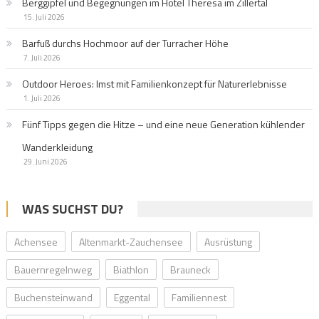
Berggipfel und Begegnungen im Hotel Theresa im Zillertal
15. Juli 2026
Barfuß durchs Hochmoor auf der Turracher Höhe
7. Juli 2026
Outdoor Heroes: Imst mit Familienkonzept für Naturerlebnisse
1. Juli 2026
Fünf Tipps gegen die Hitze – und eine neue Generation kühlender
Wanderkleidung
29. Juni 2026
WAS SUCHST DU?
Achensee
Altenmarkt-Zauchensee
Ausrüstung
Bauernregelnweg
Biathlon
Brauneck
Buchensteinwand
Eggental
Familiennest