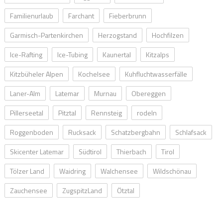
Familienurlaub
Farchant
Fieberbrunn
Garmisch-Partenkirchen
Herzogstand
Hochfilzen
Ice-Rafting
Ice-Tubing
Kaunertal
Kitzalps
Kitzbüheler Alpen
Kochelsee
Kuhfluchtwasserfälle
Laner-Alm
Latemar
Murnau
Obereggen
Pillerseetal
Pitztal
Rennsteig
rodeln
Roggenboden
Rucksack
Schatzbergbahn
Schlafsack
Skicenter Latemar
Südtirol
Thierbach
Tirol
Tölzer Land
Waidring
Walchensee
Wildschönau
Zauchensee
ZugspitzLand
Ötztal