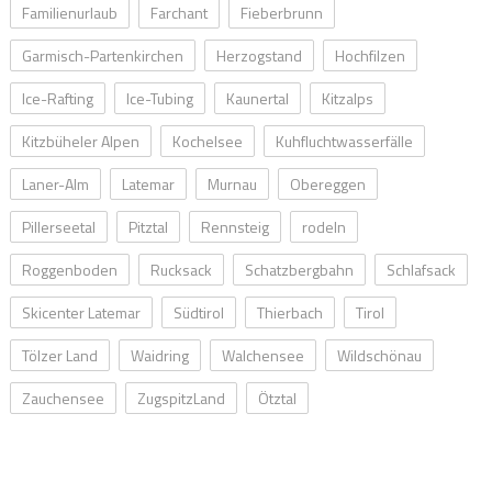
Familienurlaub
Farchant
Fieberbrunn
Garmisch-Partenkirchen
Herzogstand
Hochfilzen
Ice-Rafting
Ice-Tubing
Kaunertal
Kitzalps
Kitzbüheler Alpen
Kochelsee
Kuhfluchtwasserfälle
Laner-Alm
Latemar
Murnau
Obereggen
Pillerseetal
Pitztal
Rennsteig
rodeln
Roggenboden
Rucksack
Schatzbergbahn
Schlafsack
Skicenter Latemar
Südtirol
Thierbach
Tirol
Tölzer Land
Waidring
Walchensee
Wildschönau
Zauchensee
ZugspitzLand
Ötztal