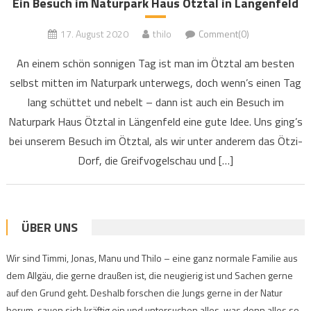
Ein Besuch im Naturpark Haus Ötztal in Längenfeld
17. August 2020
thilo
Comment(0)
An einem schön sonnigen Tag ist man im Ötztal am besten
selbst mitten im Naturpark unterwegs, doch wenn’s einen Tag
lang schüttet und nebelt – dann ist auch ein Besuch im
Naturpark Haus Ötztal in Längenfeld eine gute Idee. Uns ging’s
bei unserem Besuch im Ötztal, als wir unter anderem das Ötzi-
Dorf, die Greifvogelschau und […]
ÜBER UNS
Wir sind Timmi, Jonas, Manu und Thilo – eine ganz normale Familie aus
dem Allgäu, die gerne draußen ist, die neugierig ist und Sachen gerne
auf den Grund geht. Deshalb forschen die Jungs gerne in der Natur
herum, sauen sich kräftig ein und untersuchen alles, was denn alles so