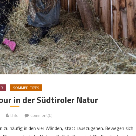
ER
SOMMER-TIPPS
ur in der Südtiroler Natur
thilo
Comment(0)
en zu häufig in den vier Wänden, statt rauszugehen. Bewegen sich