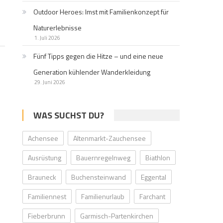
Outdoor Heroes: Imst mit Familienkonzept für
Naturerlebnisse
1. Juli 2026
Fünf Tipps gegen die Hitze – und eine neue
Generation kühlender Wanderkleidung
29. Juni 2026
WAS SUCHST DU?
Achensee
Altenmarkt-Zauchensee
Ausrüstung
Bauernregelnweg
Biathlon
Brauneck
Buchensteinwand
Eggental
Familiennest
Familienurlaub
Farchant
Fieberbrunn
Garmisch-Partenkirchen