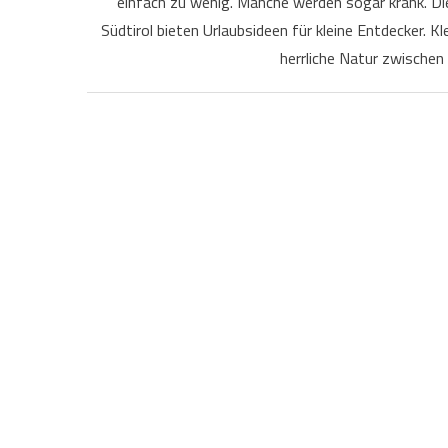
einfach zu wenig. Manche werden sogar krank. Die
Südtirol bieten Urlaubsideen für kleine Entdecker. 
herrliche Natur zwischen