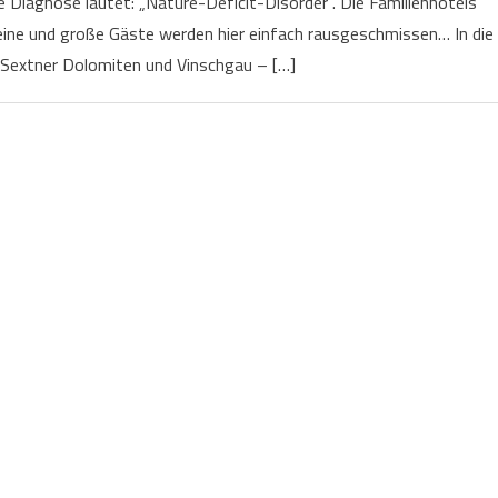
 Diagnose lautet: „Nature-Deficit-Disorder“. Die Familienhotels
Kleine und große Gäste werden hier einfach rausgeschmissen… In die
 Sextner Dolomiten und Vinschgau – […]