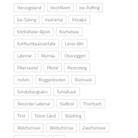
Herzogstand
Hochfilzen
Ice-Rafting
Ice-Tubing
Kaunertal
Kitzalps
Kitzbüheler Alpen
Kochelsee
Kuhfluchtwasserfälle
Laner-Alm
Latemar
Murnau
Obereggen
Pillerseetal
Pitztal
Rennsteig
rodeln
Roggenboden
Rucksack
Schatzbergbahn
Schlafsack
Skicenter Latemar
Südtirol
Thierbach
Tirol
Tölzer Land
Waidring
Walchensee
Wildschönau
Zauchensee