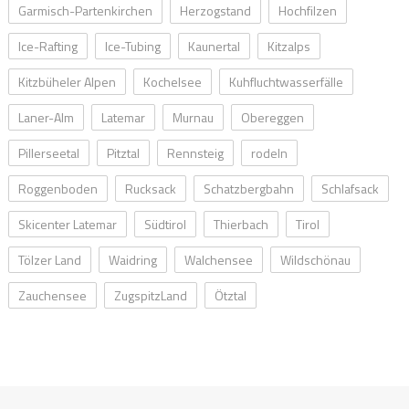
Garmisch-Partenkirchen
Herzogstand
Hochfilzen
Ice-Rafting
Ice-Tubing
Kaunertal
Kitzalps
Kitzbüheler Alpen
Kochelsee
Kuhfluchtwasserfälle
Laner-Alm
Latemar
Murnau
Obereggen
Pillerseetal
Pitztal
Rennsteig
rodeln
Roggenboden
Rucksack
Schatzbergbahn
Schlafsack
Skicenter Latemar
Südtirol
Thierbach
Tirol
Tölzer Land
Waidring
Walchensee
Wildschönau
Zauchensee
ZugspitzLand
Ötztal