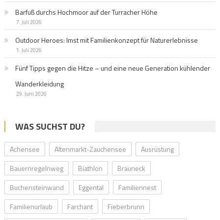
Barfuß durchs Hochmoor auf der Turracher Höhe
7. Juli 2026
Outdoor Heroes: Imst mit Familienkonzept für Naturerlebnisse
1. Juli 2026
Fünf Tipps gegen die Hitze – und eine neue Generation kühlender
Wanderkleidung
29. Juni 2026
WAS SUCHST DU?
Achensee
Altenmarkt-Zauchensee
Ausrüstung
Bauernregelnweg
Biathlon
Brauneck
Buchensteinwand
Eggental
Familiennest
Familienurlaub
Farchant
Fieberbrunn