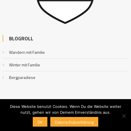
BLOGROLL
Wandern mit Familie
Winter mit Familie
Bergparadiese
Diese Website benutzt Cookies. Wenn Du die Website weiter
nutzt, gehen wir von Deinem Einverständnis aus.
Outdoor mit Familie
|
Editorial by
MysteryThemes
.
OK
Datenschutzerklärung
Impressum
Datenschutzerklärung