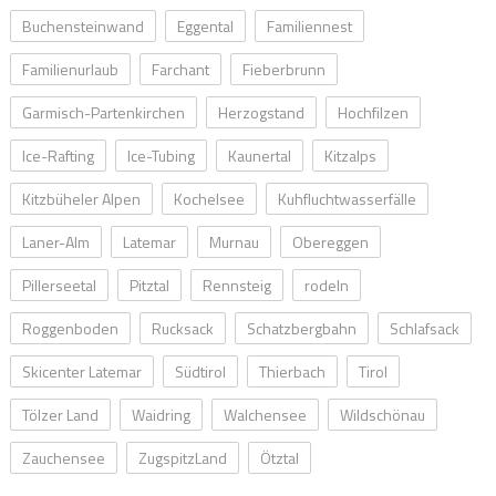
Buchensteinwand
Eggental
Familiennest
Familienurlaub
Farchant
Fieberbrunn
Garmisch-Partenkirchen
Herzogstand
Hochfilzen
Ice-Rafting
Ice-Tubing
Kaunertal
Kitzalps
Kitzbüheler Alpen
Kochelsee
Kuhfluchtwasserfälle
Laner-Alm
Latemar
Murnau
Obereggen
Pillerseetal
Pitztal
Rennsteig
rodeln
Roggenboden
Rucksack
Schatzbergbahn
Schlafsack
Skicenter Latemar
Südtirol
Thierbach
Tirol
Tölzer Land
Waidring
Walchensee
Wildschönau
Zauchensee
ZugspitzLand
Ötztal