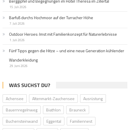
Berggipfel und Begegnungen im Hotel Theresa im Zillertal
15. Juli 2026
Barfuß durchs Hochmoor auf der Turracher Höhe
7. Juli 2026
Outdoor Heroes: Imst mit Familienkonzept für Naturerlebnisse
1. Juli 2026
Fünf Tipps gegen die Hitze – und eine neue Generation kühlender
Wanderkleidung
29. Juni 2026
WAS SUCHST DU?
Achensee
Altenmarkt-Zauchensee
Ausrüstung
Bauernregelnweg
Biathlon
Brauneck
Buchensteinwand
Eggental
Familiennest