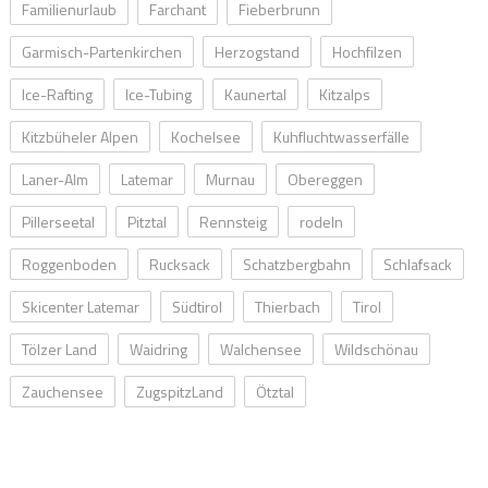
Familienurlaub
Farchant
Fieberbrunn
Garmisch-Partenkirchen
Herzogstand
Hochfilzen
Ice-Rafting
Ice-Tubing
Kaunertal
Kitzalps
Kitzbüheler Alpen
Kochelsee
Kuhfluchtwasserfälle
Laner-Alm
Latemar
Murnau
Obereggen
Pillerseetal
Pitztal
Rennsteig
rodeln
Roggenboden
Rucksack
Schatzbergbahn
Schlafsack
Skicenter Latemar
Südtirol
Thierbach
Tirol
Tölzer Land
Waidring
Walchensee
Wildschönau
Zauchensee
ZugspitzLand
Ötztal