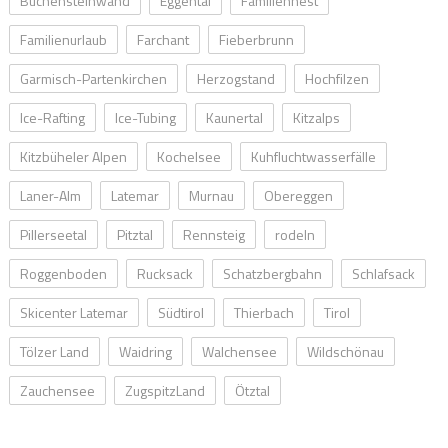
Buchensteinwand
Eggental
Familiennest
Familienurlaub
Farchant
Fieberbrunn
Garmisch-Partenkirchen
Herzogstand
Hochfilzen
Ice-Rafting
Ice-Tubing
Kaunertal
Kitzalps
Kitzbüheler Alpen
Kochelsee
Kuhfluchtwasserfälle
Laner-Alm
Latemar
Murnau
Obereggen
Pillerseetal
Pitztal
Rennsteig
rodeln
Roggenboden
Rucksack
Schatzbergbahn
Schlafsack
Skicenter Latemar
Südtirol
Thierbach
Tirol
Tölzer Land
Waidring
Walchensee
Wildschönau
Zauchensee
ZugspitzLand
Ötztal