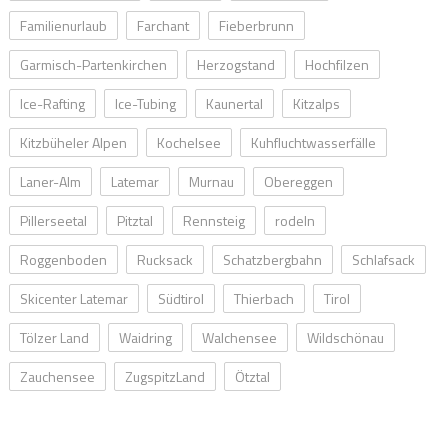
Familienurlaub
Farchant
Fieberbrunn
Garmisch-Partenkirchen
Herzogstand
Hochfilzen
Ice-Rafting
Ice-Tubing
Kaunertal
Kitzalps
Kitzbüheler Alpen
Kochelsee
Kuhfluchtwasserfälle
Laner-Alm
Latemar
Murnau
Obereggen
Pillerseetal
Pitztal
Rennsteig
rodeln
Roggenboden
Rucksack
Schatzbergbahn
Schlafsack
Skicenter Latemar
Südtirol
Thierbach
Tirol
Tölzer Land
Waidring
Walchensee
Wildschönau
Zauchensee
ZugspitzLand
Ötztal