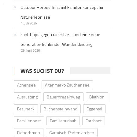
Outdoor Heroes: Imst mit Familienkonzept für
Naturerlebnisse
1. Juli 2026
Fünf Tipps gegen die Hitze – und eine neue
Generation kühlender Wanderkleidung
29. Juni 2026
WAS SUCHST DU?
Achensee
Altenmarkt-Zauchensee
Ausrüstung
Bauernregelnweg
Biathlon
Brauneck
Buchensteinwand
Eggental
Familiennest
Familienurlaub
Farchant
Fieberbrunn
Garmisch-Partenkirchen