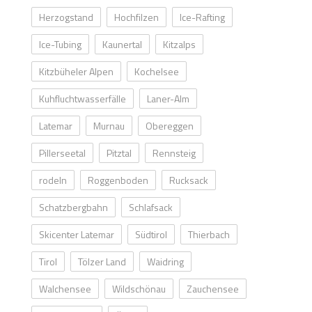
Herzogstand
Hochfilzen
Ice-Rafting
Ice-Tubing
Kaunertal
Kitzalps
Kitzbüheler Alpen
Kochelsee
Kuhfluchtwasserfälle
Laner-Alm
Latemar
Murnau
Obereggen
Pillerseetal
Pitztal
Rennsteig
rodeln
Roggenboden
Rucksack
Schatzbergbahn
Schlafsack
Skicenter Latemar
Südtirol
Thierbach
Tirol
Tölzer Land
Waidring
Walchensee
Wildschönau
Zauchensee