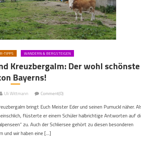
-TIPPS
WANDERN & BERGSTEIGEN
nd Kreuzbergalm: Der wohl schönste
kon Bayerns!
Uli Wittmann
Comment(0)
euzbergalm bringt Euch Meister Eder und seinen Pumuckl näher. Al
einschlich, flüsterte er einem Schüler halbrichtige Antworten auf di
alpenseen“ zu. Auch der Schliersee gehört zu diesen besonderen
 und wir haben eine […]