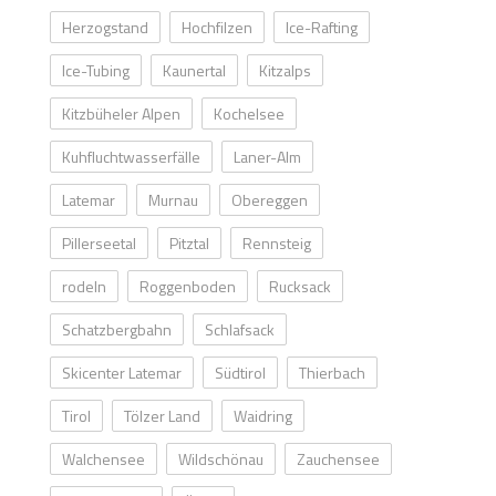
Herzogstand
Hochfilzen
Ice-Rafting
Ice-Tubing
Kaunertal
Kitzalps
Kitzbüheler Alpen
Kochelsee
Kuhfluchtwasserfälle
Laner-Alm
Latemar
Murnau
Obereggen
Pillerseetal
Pitztal
Rennsteig
rodeln
Roggenboden
Rucksack
Schatzbergbahn
Schlafsack
Skicenter Latemar
Südtirol
Thierbach
Tirol
Tölzer Land
Waidring
Walchensee
Wildschönau
Zauchensee