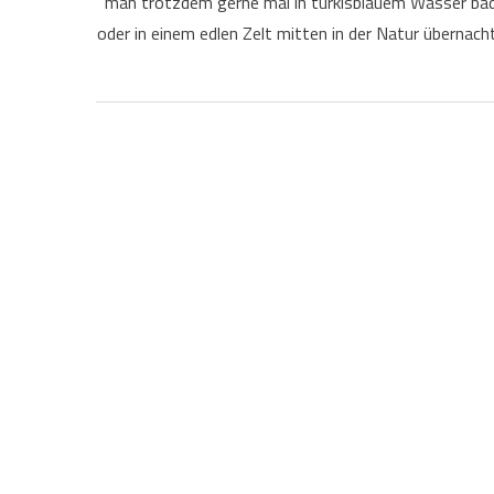
man trotzdem gerne mal in türkisblauem Wasser bad
oder in einem edlen Zelt mitten in der Natur überna