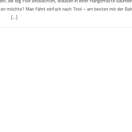
en, die Big Five beobachten, draußen in einer Hängematte baumel
chten möchte? Man fährt einfach nach Tirol – am besten mit der Ba
[…]