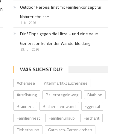
n
Outdoor Heroes: Imst mit Familienkonzept für
hn
Naturerlebnisse
1. Juli 2026
Fünf Tipps gegen die Hitze – und eine neue
Generation kühlender Wanderkleidung
29. Juni 2026
WAS SUCHST DU?
Achensee
Altenmarkt-Zauchensee
Ausrüstung
Bauernregelnweg
Biathlon
Brauneck
Buchensteinwand
Eggental
Familiennest
Familienurlaub
Farchant
Fieberbrunn
Garmisch-Partenkirchen