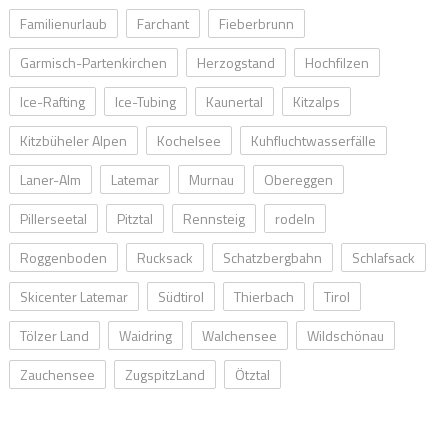
Familienurlaub
Farchant
Fieberbrunn
Garmisch-Partenkirchen
Herzogstand
Hochfilzen
Ice-Rafting
Ice-Tubing
Kaunertal
Kitzalps
Kitzbüheler Alpen
Kochelsee
Kuhfluchtwasserfälle
Laner-Alm
Latemar
Murnau
Obereggen
Pillerseetal
Pitztal
Rennsteig
rodeln
Roggenboden
Rucksack
Schatzbergbahn
Schlafsack
Skicenter Latemar
Südtirol
Thierbach
Tirol
Tölzer Land
Waidring
Walchensee
Wildschönau
Zauchensee
ZugspitzLand
Ötztal