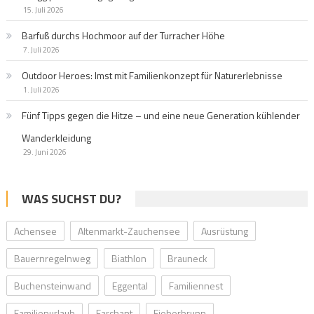
15. Juli 2026
Barfuß durchs Hochmoor auf der Turracher Höhe
7. Juli 2026
Outdoor Heroes: Imst mit Familienkonzept für Naturerlebnisse
1. Juli 2026
Fünf Tipps gegen die Hitze – und eine neue Generation kühlender
Wanderkleidung
29. Juni 2026
WAS SUCHST DU?
Achensee
Altenmarkt-Zauchensee
Ausrüstung
Bauernregelnweg
Biathlon
Brauneck
Buchensteinwand
Eggental
Familiennest
Familienurlaub
Farchant
Fieberbrunn