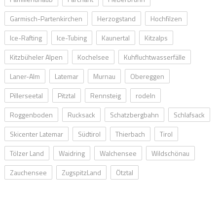
Garmisch-Partenkirchen
Herzogstand
Hochfilzen
Ice-Rafting
Ice-Tubing
Kaunertal
Kitzalps
Kitzbüheler Alpen
Kochelsee
Kuhfluchtwasserfälle
Laner-Alm
Latemar
Murnau
Obereggen
Pillerseetal
Pitztal
Rennsteig
rodeln
Roggenboden
Rucksack
Schatzbergbahn
Schlafsack
Skicenter Latemar
Südtirol
Thierbach
Tirol
Tölzer Land
Waidring
Walchensee
Wildschönau
Zauchensee
ZugspitzLand
Ötztal