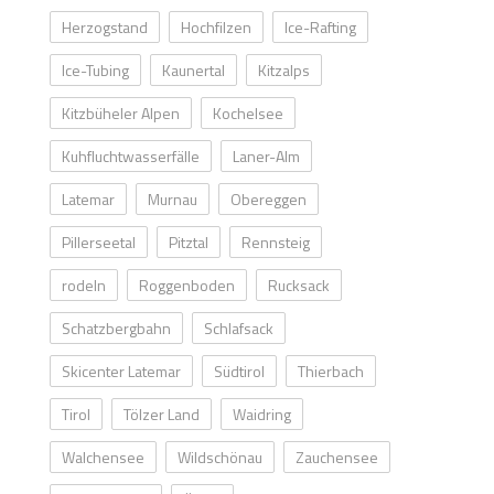
Herzogstand
Hochfilzen
Ice-Rafting
Ice-Tubing
Kaunertal
Kitzalps
Kitzbüheler Alpen
Kochelsee
Kuhfluchtwasserfälle
Laner-Alm
Latemar
Murnau
Obereggen
Pillerseetal
Pitztal
Rennsteig
rodeln
Roggenboden
Rucksack
Schatzbergbahn
Schlafsack
Skicenter Latemar
Südtirol
Thierbach
Tirol
Tölzer Land
Waidring
Walchensee
Wildschönau
Zauchensee