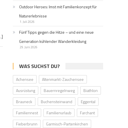
Outdoor Heroes: Imst mit Familienkonzept für
Naturerlebnisse
1. Juli 2026
Fünf Tipps gegen die Hitze – und eine neue
…]
Generation kühlender Wanderkleidung
29. Juni 2026
WAS SUCHST DU?
Achensee
Altenmarkt-Zauchensee
Ausrüstung
Bauernregelnweg
Biathlon
Brauneck
Buchensteinwand
Eggental
Familiennest
Familienurlaub
Farchant
Fieberbrunn
Garmisch-Partenkirchen