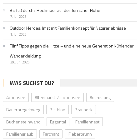
Barfuß durchs Hochmoor auf der Turracher Höhe
7. Juli 2026
Outdoor Heroes: Imst mit Familienkonzept für Naturerlebnisse
1. Juli 2026
Fünf Tipps gegen die Hitze – und eine neue Generation kühlender
Wanderkleidung
29. Juni 2026
WAS SUCHST DU?
Achensee
Altenmarkt-Zauchensee
Ausrüstung
Bauernregelnweg
Biathlon
Brauneck
Buchensteinwand
Eggental
Familiennest
Familienurlaub
Farchant
Fieberbrunn