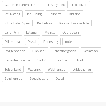
Garmisch-Partenkirchen
Herzogstand
Hochfilzen
Ice-Rafting
Ice-Tubing
Kaunertal
Kitzalps
Kitzbüheler Alpen
Kochelsee
Kuhfluchtwasserfälle
Laner-Alm
Latemar
Murnau
Obereggen
Pillerseetal
Pitztal
Rennsteig
rodeln
Roggenboden
Rucksack
Schatzbergbahn
Schlafsack
Skicenter Latemar
Südtirol
Thierbach
Tirol
Tölzer Land
Waidring
Walchensee
Wildschönau
Zauchensee
ZugspitzLand
Ötztal