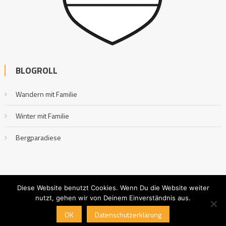
BLOGROLL
Wandern mit Familie
Winter mit Familie
Bergparadiese
Diese Website benutzt Cookies. Wenn Du die Website weiter
nutzt, gehen wir von Deinem Einverständnis aus.
Outdoor mit Familie
|
Editorial by
MysteryThemes
.
OK
Datenschutzerklärung
Impressum
Datenschutzerklärung