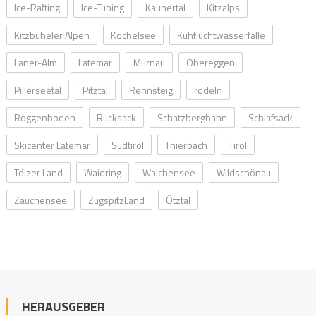
Ice-Rafting
Ice-Tubing
Kaunertal
Kitzalps
Kitzbüheler Alpen
Kochelsee
Kuhfluchtwasserfälle
Laner-Alm
Latemar
Murnau
Obereggen
Pillerseetal
Pitztal
Rennsteig
rodeln
Roggenboden
Rucksack
Schatzbergbahn
Schlafsack
Skicenter Latemar
Südtirol
Thierbach
Tirol
Tölzer Land
Waidring
Walchensee
Wildschönau
Zauchensee
ZugspitzLand
Ötztal
HERAUSGEBER