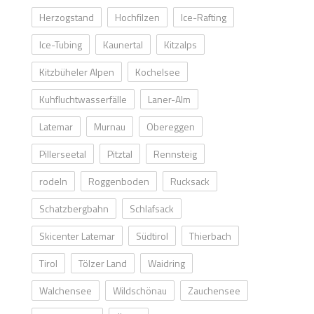
Herzogstand
Hochfilzen
Ice-Rafting
Ice-Tubing
Kaunertal
Kitzalps
Kitzbüheler Alpen
Kochelsee
Kuhfluchtwasserfälle
Laner-Alm
Latemar
Murnau
Obereggen
Pillerseetal
Pitztal
Rennsteig
rodeln
Roggenboden
Rucksack
Schatzbergbahn
Schlafsack
Skicenter Latemar
Südtirol
Thierbach
Tirol
Tölzer Land
Waidring
Walchensee
Wildschönau
Zauchensee