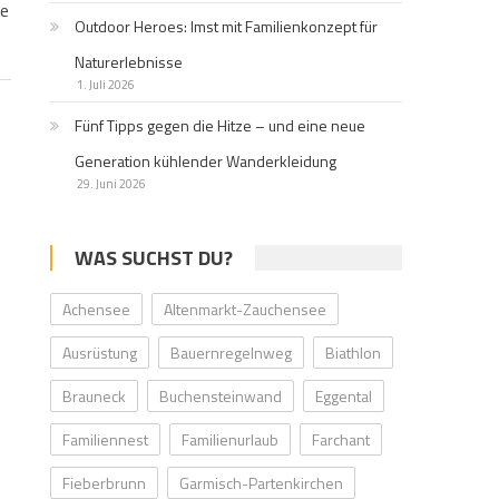
be
Outdoor Heroes: Imst mit Familienkonzept für
Naturerlebnisse
1. Juli 2026
Fünf Tipps gegen die Hitze – und eine neue
Generation kühlender Wanderkleidung
29. Juni 2026
WAS SUCHST DU?
Achensee
Altenmarkt-Zauchensee
Ausrüstung
Bauernregelnweg
Biathlon
Brauneck
Buchensteinwand
Eggental
Familiennest
Familienurlaub
Farchant
Fieberbrunn
Garmisch-Partenkirchen