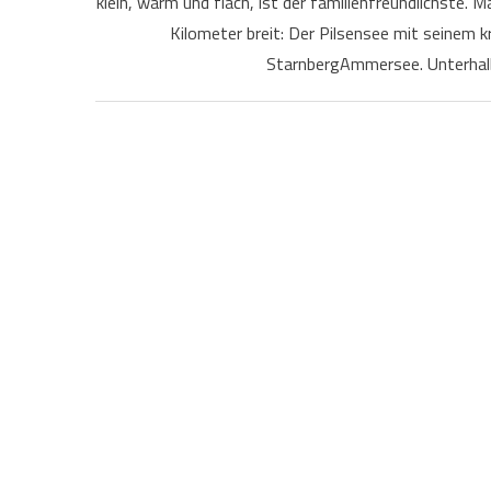
klein, warm und flach, ist der familienfreundlichste. 
Kilometer breit: Der Pilsensee mit seinem k
StarnbergAmmersee. Unterhalb