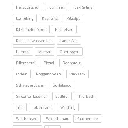
Herzogstand
Hochfilzen
Ice-Rafting
Ice-Tubing
Kaunertal
Kitzalps
Kitzbüheler Alpen
Kochelsee
Kuhfluchtwasserfälle
Laner-Alm
Latemar
Murnau
Obereggen
Pillerseetal
Pitztal
Rennsteig
rodeln
Roggenboden
Rucksack
Schatzbergbahn
Schlafsack
Skicenter Latemar
Südtirol
Thierbach
Tirol
Tölzer Land
Waidring
Walchensee
Wildschönau
Zauchensee