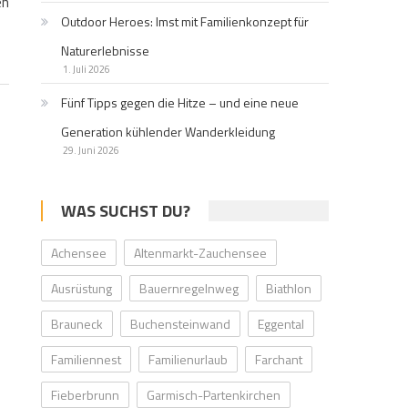
en
Outdoor Heroes: Imst mit Familienkonzept für
Naturerlebnisse
1. Juli 2026
Fünf Tipps gegen die Hitze – und eine neue
Generation kühlender Wanderkleidung
29. Juni 2026
WAS SUCHST DU?
Achensee
Altenmarkt-Zauchensee
Ausrüstung
Bauernregelnweg
Biathlon
Brauneck
Buchensteinwand
Eggental
Familiennest
Familienurlaub
Farchant
Fieberbrunn
Garmisch-Partenkirchen