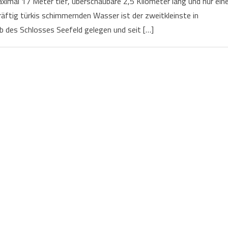
Maximal 17 Meter tief, überschaubare 2,5 Kilometer lang und nur ein
räftig türkis schimmernden Wasser ist der zweitkleinste in
 des Schlosses Seefeld gelegen und seit […]