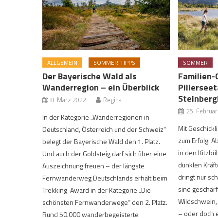
ALLGEMEIN
SOMMER-TIPPS
SOMMER
Der Bayerische Wald als
Familien-
Wanderregion – ein Überblick
Pillersee
Steinberg
8. März 2022
Regina
25. Februa
In der Kategorie „Wanderregionen in
Mit Geschickl
Deutschland, Österreich und der Schweiz“
zum Erfolg: Ab
belegt der Bayerische Wald den 1. Platz.
in den Kitzbü
Und auch der Goldsteig darf sich über eine
dunklen Kräft
Auszeichnung freuen – der längste
dringt nur sc
Fernwanderweg Deutschlands erhält beim
sind geschärft
Trekking-Award in der Kategorie „Die
Wildschwein,
schönsten Fernwanderwege“ den 2. Platz.
– oder doch 
Rund 50.000 wanderbegeisterte