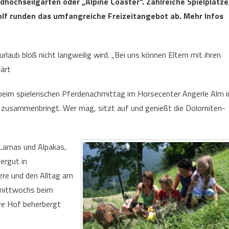
hochseilgarten oder „Alpine Coaster“. Zahlreiche Spielplätze
lf runden das umfangreiche Freizeitangebot ab. Mehr Infos
laub bloß nicht langweilig wird. „Bei uns können Eltern mit ihren
ärt
beim spielerischen Pferdenachmittag im Horsecenter Angerle Alm i
r zusammenbringt. Wer mag, sitzt auf und genießt die Dolomiten-
 Lamas und Alpakas,
ergut in
ere und den Alltag am
 mittwochs beim
ive Hof beherbergt