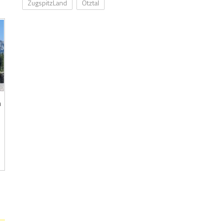
ZugspitzLand
Ötztal
n
f