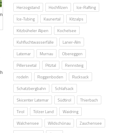
Herzogstand
Hochfilzen
Ice-Rafting
im
Ice-Tubing
Kaunertal
Kitzalps
Kitzbüheler Alpen
Kochelsee
Kuhfluchtwasserfälle
Laner-Alm
Latemar
Murnau
Obereggen
t
Pillerseetal
Pitztal
Rennsteig
ch
rodeln
Roggenboden
Rucksack
Schatzbergbahn
Schlafsack
Skicenter Latemar
Südtirol
Thierbach
Tirol
Tölzer Land
Waidring
Walchensee
Wildschönau
Zauchensee