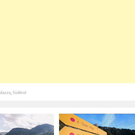
edazzo
,
Südtirol