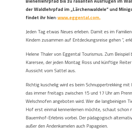
Bienenlehrpfad bis zu rasanten Ausflügen im Wald
der Waldlehrpfad im „Lärchenwaldele“ und Minigo
findet ihr hier:
www.eggental.com.
Jeden Tag etwas Neues erleben. Damit es im Familienur
Kindern zusammen auf Entdeckungsreise gehen “, erkl
Helene Thaler von Eggental Tourismus. Zum Beispiel 
Karersee, der jeden Montag Ross und künftige Reite
Aussicht vom Sattel aus.
Richtig kuschelig wird es beim Schnuppertrekking mit
das immer freitags zwischen 15 und 17 Uhr am Prenn
Welschnofen angeboten wird. Wer die langbeinigen Ti
Hof erst einmal kennenlernen möchte, schaut schon
Bauernhof-Erlebnis vorbei. Der pädagogisch alternat
außer den Andenkamelen auch Papageien.