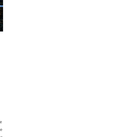
u
ie
ee
er