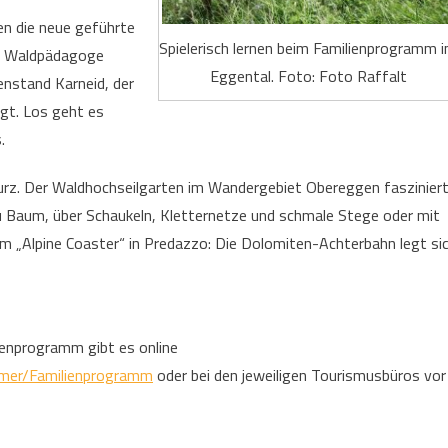
en die neue geführte
Spielerisch lernen beim Familienprogramm 
mt Waldpädagoge
Eggental. Foto: Foto Raffalt
enstand Karneid, der
rgt. Los geht es
.
rz. Der Waldhochseilgarten im Wandergebiet Obereggen faszinier
 Baum, über Schaukeln, Kletternetze und schmale Stege oder mit
beim „Alpine Coaster“ in Predazzo: Die Dolomiten-Achterbahn legt si
ienprogramm gibt es online
mmer/Familienprogramm
oder bei den jeweiligen Tourismusbüros vor