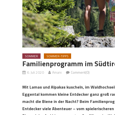
SOMMER
SOMMER-TIPPS
Familienprogramm im Südtiro
6. Juli 2020
Amani
Comment(0)
Mit Lamas und Alpakas kuscheln, im Waldhochseil
Eggental kommen kleine Entdecker ganz groß ra
macht die Biene in der Nacht? Beim Familienprog
Entdecker viele Abenteuer – vom spielerischere