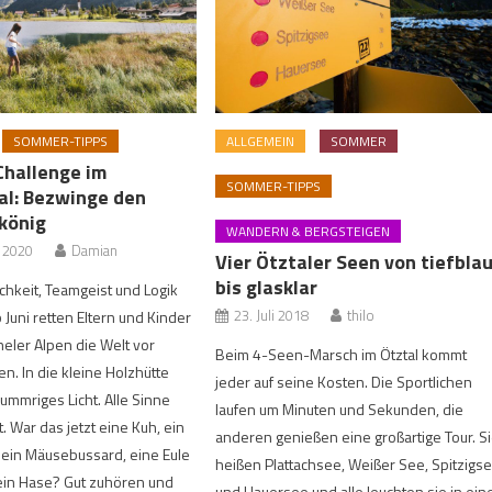
SOMMER-TIPPS
ALLGEMEIN
SOMMER
Challenge im
SOMMER-TIPPS
tal: Bezwinge den
könig
WANDERN & BERGSTEIGEN
r 2020
Damian
Vier Ötztaler Seen von tiefbla
bis glasklar
ichkeit, Teamgeist und Logik
23. Juli 2018
thilo
 Juni retten Eltern und Kinder
heler Alpen die Welt vor
Beim 4-Seen-Marsch im Ötztal kommt
en. In die kleine Holzhütte
jeder auf seine Kosten. Die Sportlichen
hummriges Licht. Alle Sinne
laufen um Minuten und Sekunden, die
. War das jetzt eine Kuh, ein
anderen genießen eine großartige Tour. S
 ein Mäusebussard, eine Eule
heißen Plattachsee, Weißer See, Spitzigs
ein Hase? Gut zuhören und
und Hauersee und alle leuchten sie in ein